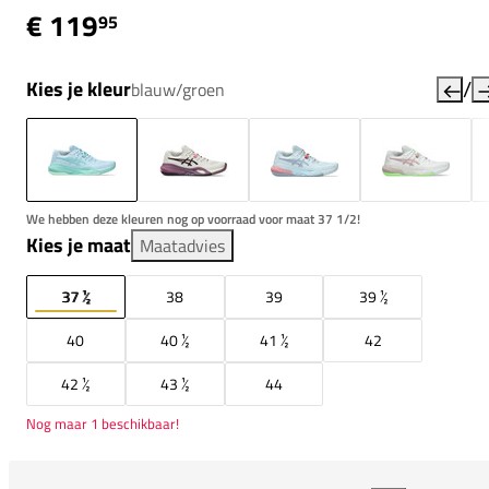
€ 119
95
/
Kies je kleur
blauw/groen
We hebben deze kleuren nog op voorraad voor maat 37 1/2!
Kies je maat
Maatadvies
37 ½
38
39
39 ½
40
40 ½
41 ½
42
42 ½
43 ½
44
Nog maar 1 beschikbaar!