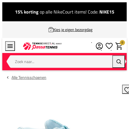
15% korting
op alle NikeCourt items! Code:
NIKE15
Kies je eigen bezorgdag
0
Verlanglijstj
Winkel
Zoek naar...
Zoeke
Alle Tennisschoenen
T