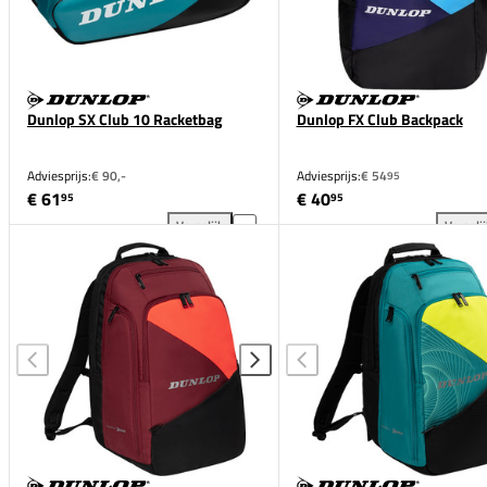
Dunlop SX Club 10 Racketbag
Dunlop FX Club Backpack
Adviesprijs:
€ 90,-
Adviesprijs:
€ 54
95
€ 61
€ 40
95
95
Vergelijk
Vergeli
Dunlop SX Club 10 Racketbag toevoegen aan vergel
Dun