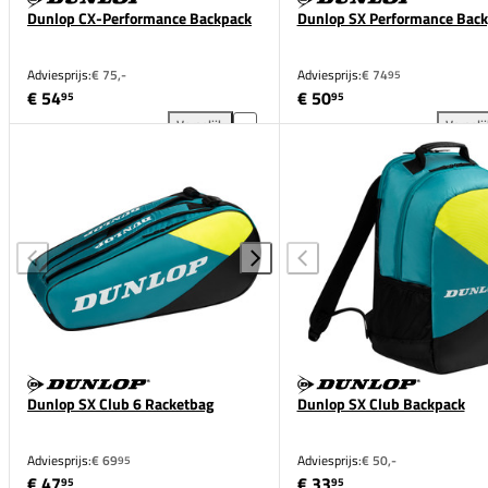
Dunlop CX-Performance Backpack
Dunlop SX Performance Bac
Adviesprijs:
€ 75,-
Adviesprijs:
€ 74
95
€ 54
€ 50
95
95
Vergelijk
Vergeli
Dunlop CX-Performance Backpack toevoegen aan ver
Dun
Dunlop SX Club 6 Racketbag
Dunlop SX Club Backpack
Adviesprijs:
€ 69
Adviesprijs:
€ 50,-
95
€ 47
€ 33
95
95