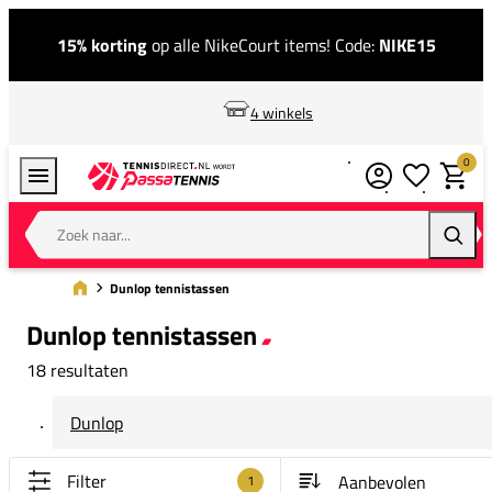
15% korting
op alle NikeCourt items! Code:
NIKE15
4 winkels
0
Verlanglijstj
Winkel
Zoek naar...
Zoeke
Dunlop tennistassen
Dunlop tennistassen
18 resultaten
Dunlop
Filter
1