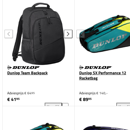
Dunlop Team Backpack
Dunlop SX Performance 12
Racketbag
Adviesprijs:
€ 64
Adviesprijs:
€ 140,-
95
€ 41
€ 89
95
95
Vergelijk
Vergeli
Dunlop Team Backpack toevoegen aan vergelijking
Dun