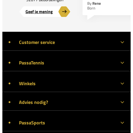
By
Rene
Born
Geef je mening
Customer service
PassaTennis
Winkels
Advies nodig?
PassaSports