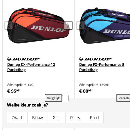
Dunlop CX-Performance 12
Dunlop FX-Performance 8
Racketbag
Racketbag
Adviesprijs:
€ 140,-
Adviesprijs:
€ 129
95
€ 95
€ 88
95
95
Vergelijk
Vergeli
Dunlop CX-Performance 12 Racketbag toevoegen aan
Dun
Welke kleur zoek je?
Zwart
Blauw
Geel
Paars
Rood