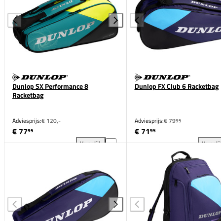
Dunlop SX Performance 8
Dunlop FX Club 6 Racketbag
Racketbag
Adviesprijs:
€ 120,-
Adviesprijs:
€ 79
95
€ 77
€ 71
95
95
Vergelijk
Vergeli
Dunlop SX Performance 8 Racketbag toevoegen aan 
Dun