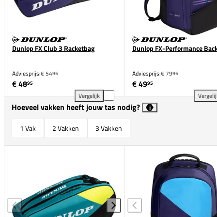
Dunlop FX Club 3 Racketbag
Dunlop FX-Performance Bac
Adviesprijs:
€ 54
Adviesprijs:
€ 79
95
95
€ 48
€ 49
95
95
Vergelijk
Vergeli
Dunlop FX Club 3 Racketbag toevoegen aan vergelij
Dun
Hoeveel vakken heeft jouw tas nodig?
i
1 Vak
2 Vakken
3 Vakken