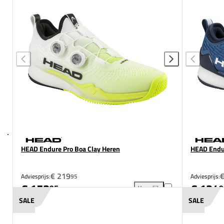
HEAD Endure Pro Boa Clay Heren
HEAD Endur
€ 219
Adviesprijs:
95
Adviesprijs:
€ 153
€ 134
95
9
Vergelijk
HEAD Endure Pro Boa Clay He
SALE
SALE