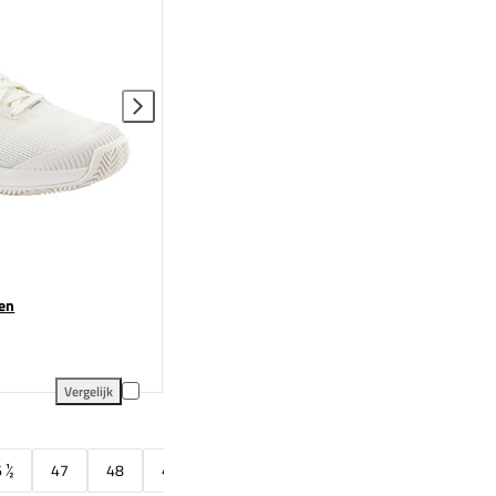
ren
Vergelijk
ijking
HEAD Sprint Pro 4.0 Clay Heren toevoegen aan vergelijking
 ½
47
48
48 ½