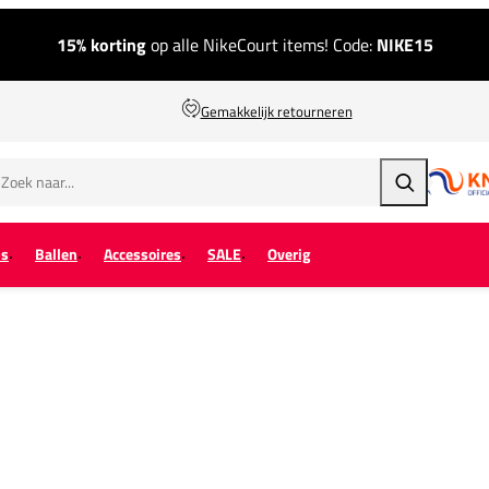
15% korting
op alle NikeCourt items! Code:
NIKE15
Gemakkelijk retourneren
Zoeken
ps
Ballen
Accessoires
SALE
Overig