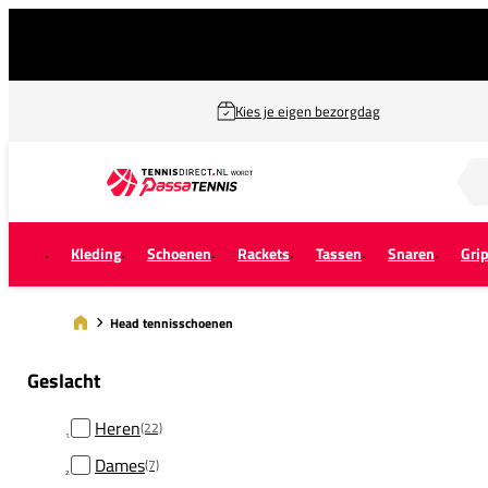
Kies je eigen bezorgdag
Zoek naar...
Kleding
Schoenen
Rackets
Tassen
Snaren
Gri
Head tennisschoenen
Geslacht
Heren
(22)
Dames
(7)