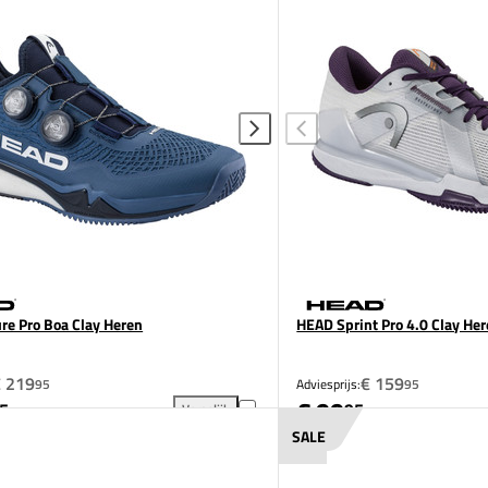
e Pro Boa Clay Heren
HEAD Sprint Pro 4.0 Clay He
€ 219
€ 159
95
Adviesprijs:
95
€ 99
5
95
Vergelijk
ren toevoegen aan vergelijking
HEAD Endure Pro Boa Clay Heren toevoegen aan ve
SALE