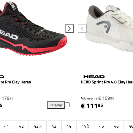
e Pro Clay Heren
HEAD Sprint Pro 4.0 Clay He
€ 179
€ 159
95
Adviesprijs:
95
€ 111
5
95
Vergelijk
eren toevoegen aan vergelijking
HEAD Endure Pro Clay Heren toevoegen aan vergel
41
42
42 ½
43
44
44 ½
45
46
46