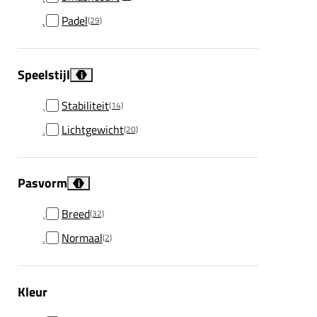
Padel
(29)
Speelstijl
i
Stabiliteit
(14)
Lichtgewicht
(20)
Pasvorm
i
Breed
(32)
Normaal
(2)
Kleur