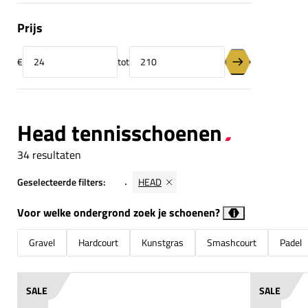
Prijs
€
tot
Minimumprijs
Maximumprijs
Prijsfilter toepas
Head tennisschoenen
34 resultaten
Geselecteerde filters:
HEAD
Voor welke ondergrond zoek je schoenen?
i
Gravel
Hardcourt
Kunstgras
Smashcourt
Padel
SALE
SALE