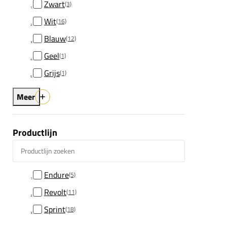
Zwart
(3)
Wit
(16)
Blauw
(12)
Geel
(1)
Grijs
(1)
Meer
Productlijn
Productlijn zoeken
Endure
(5)
Revolt
(11)
Sprint
(18)