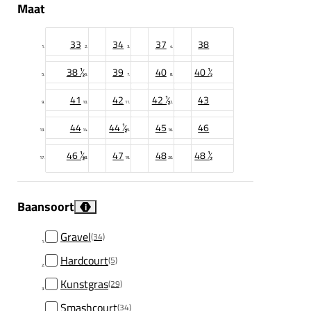
Maat
33
34
37
38
38 ½
39
40
40 ½
41
42
42 ½
43
44
44 ½
45
46
46 ½
47
48
48 ½
Baansoort
i
Gravel
(34)
Hardcourt
(5)
Kunstgras
(29)
Smashcourt
(34)