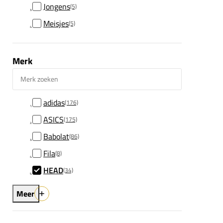
Jongens
(5)
Meisjes
(5)
Merk
Merk zoeken
adidas
(176)
ASICS
(175)
Babolat
(86)
Fila
(8)
HEAD
(34)
Meer