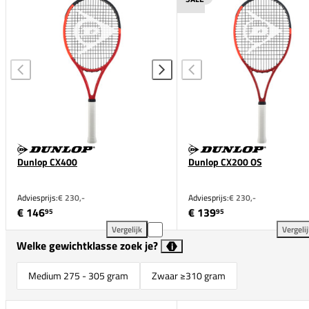
Dunlop CX400
Dunlop CX200 OS
Adviesprijs:
€ 230,-
Adviesprijs:
€ 230,-
€ 146
€ 139
95
95
Vergelijk
Vergeli
Dunlop CX400 toevoegen aan vergelijking
Dun
Welke gewichtklasse zoek je?
i
Medium 275 - 305 gram
Zwaar ≥310 gram