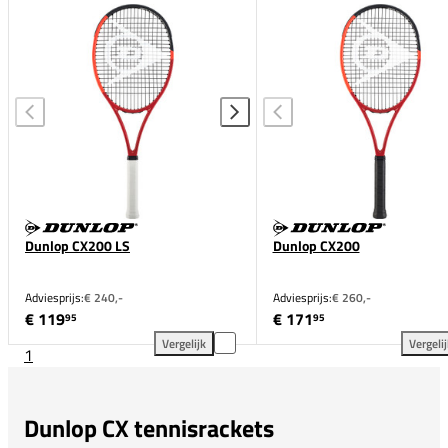
Dunlop CX200 LS
Dunlop CX200
Adviesprijs:
€ 240,-
Adviesprijs:
€ 260,-
€ 119
€ 171
95
95
Vergelijk
Vergeli
1
Dunlop CX200 LS toevoegen aan vergelijking
Dun
Dunlop CX tennisrackets