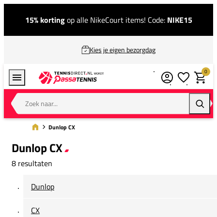
15% korting
op alle NikeCourt items! Code:
NIKE15
Kies je eigen bezorgdag
0
Verlanglijstj
Winkel
Zoek naar...
Zoeke
Dunlop CX
Dunlop CX
8 resultaten
Dunlop
CX