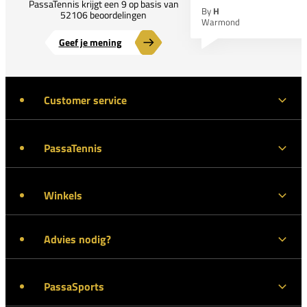
PassaTennis krijgt een 9 op basis van
By
H
52106 beoordelingen
Warmond
Geef je mening
Customer service
PassaTennis
Winkels
Advies nodig?
PassaSports