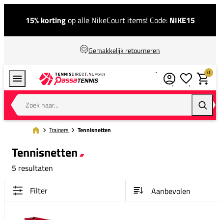
15% korting
op alle NikeCourt items! Code:
NIKE15
Gemakkelijk retourneren
0
Verlanglijstj
Winkel
Zoek naar...
Zoeke
Trainers
Tennisnetten
Tennisnetten
5 resultaten
Filter