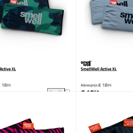
Active XL
SmellWell Active XL
 18
€ 18
95
Adviesprijs:
95
€ 15
50
Vergelijk
an vergelijking
SmellWell Active XL toevoegen aan vergelijking