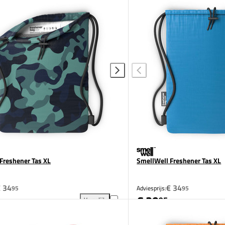
Freshener Tas XL
SmellWell Freshener Tas XL
 34
€ 34
95
Adviesprijs:
95
€ 29
95
Vergelijk
ser toevoegen aan vergelijking
SmellWell Freshener Tas XL toevoegen aan vergeli