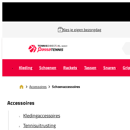
Kies je eigen bezorgdag
Zoek naar...
Kleding
Schoenen
Rackets
Tassen
Snaren
Gri
Accessoires
Schoenaccessoires
Accessoires
Kledingaccessoires
Tennisuitrusting