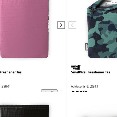
Freshener Tas
SmellWell Freshener Tas
 29
€ 29
95
Adviesprijs:
95
€ 26
95
Vergelijk
oegen aan vergelijking
SmellWell Freshener Tas toevoegen aan vergelijki