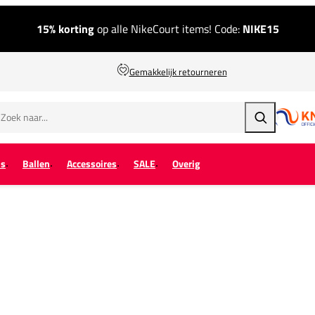
15% korting
op alle NikeCourt items! Code:
NIKE15
Gemakkelijk retourneren
Zoeken
ps
Ballen
Accessoires
SALE
Overig