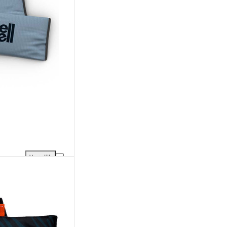
Vergelijk
SmellWell Active XL toevoegen aan vergelijking