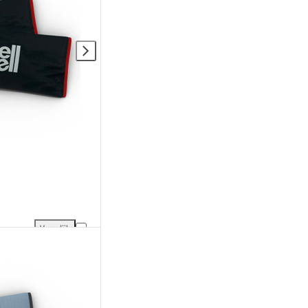
Vergelijk
ng
SmellWell Active XL toevoegen aan vergelijking