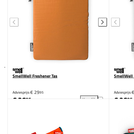
SmellWell Freshener Tas
SmellWell 
€ 29
€
Adviesprijs:
95
Adviesprijs:
€ 26
€ 26
95
95
Vergelijk
SmellWell Freshener Tas toev