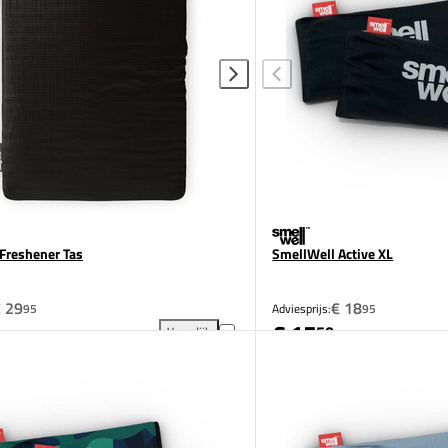
Freshener Tas
SmellWell Active XL
 29
€ 18
95
Adviesprijs:
95
€ 15
50
Vergelijk
oegen aan vergelijking
SmellWell Freshener Tas toevoegen aan vergelijki