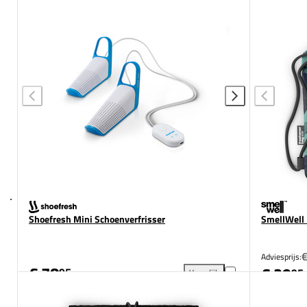
Shoefresh Mini Schoenverfrisser
SmellWell 
€
Adviesprijs:
€ 78
€ 29
95
95
Vergelijk
Shoefresh Mini Schoenverfris