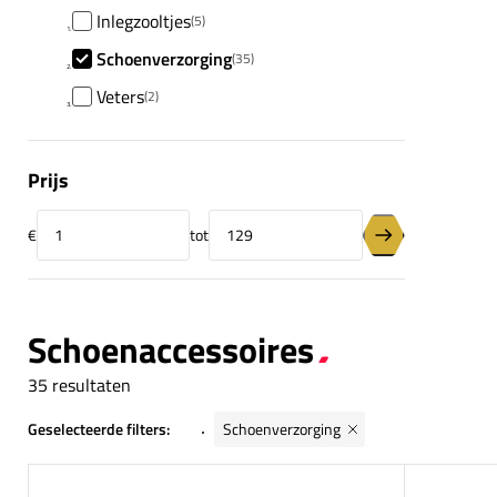
Inlegzooltjes
(5)
Schoenverzorging
(35)
Veters
(2)
Prijs
€
tot
Minimumprijs
Maximumprijs
Prijsfilter toepas
Schoenaccessoires
35 resultaten
Geselecteerde filters:
Schoenverzorging