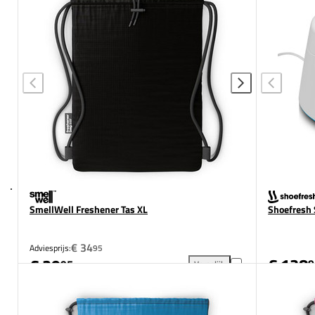
SmellWell Freshener Tas XL
Shoefresh 
€ 34
Adviesprijs:
95
€ 128
€ 29
9
95
Vergelijk
SmellWell Freshener Tas XL t