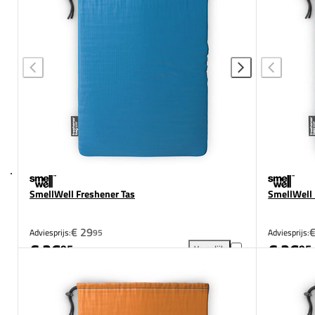
SmellWell Freshener Tas
SmellWell 
€ 29
€
Adviesprijs:
95
Adviesprijs:
€ 26
€ 26
95
95
Vergelijk
SmellWell Freshener Tas toev