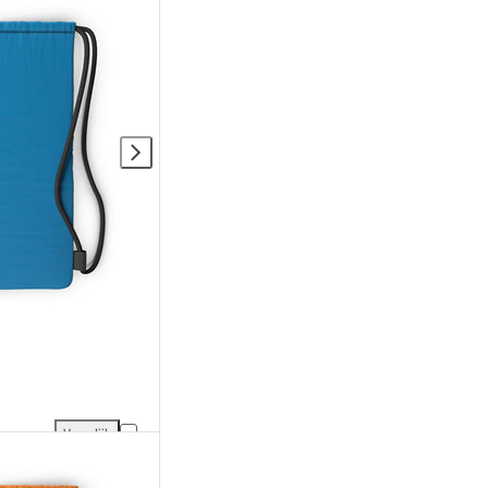
Vergelijk
jking
SmellWell Freshener Tas XL toevoegen aan vergelijking