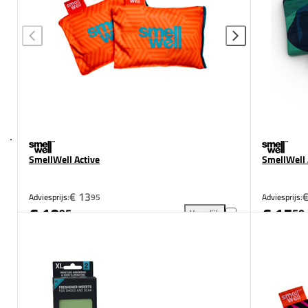
SmellWell Active
SmellWell 
€ 13
€
Adviesprijs:
95
Adviesprijs:
€ 10
€ 15
95
50
Vergelijk
SmellWell Active toevoegen a