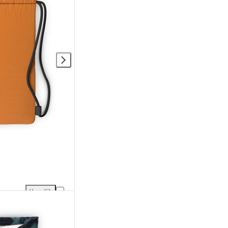
Vergelijk
jking
SmellWell Freshener Tas XL toevoegen aan vergelijking