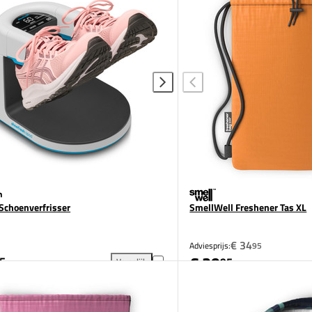
Schoenverfrisser
SmellWell Freshener Tas XL
€ 34
Adviesprijs:
95
€ 29
5
95
Vergelijk
oevoegen aan vergelijking
Shoefresh Schoenverfrisser toevoegen aan vergeli