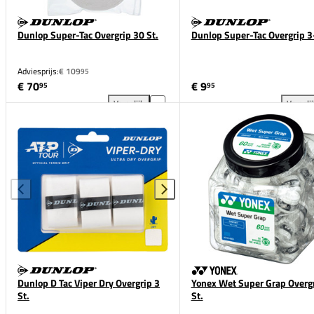
Dunlop Super-Tac Overgrip 30 St.
Dunlop Super-Tac Overgrip 3
Adviesprijs:
€ 109
95
€ 70
€ 9
95
95
Vergelijk
Vergeli
Dunlop Super-Tac Overgrip 30 St. toevoegen aan ver
Dun
Dunlop D Tac Viper Dry Overgrip 3
Yonex Wet Super Grap Overg
St.
St.