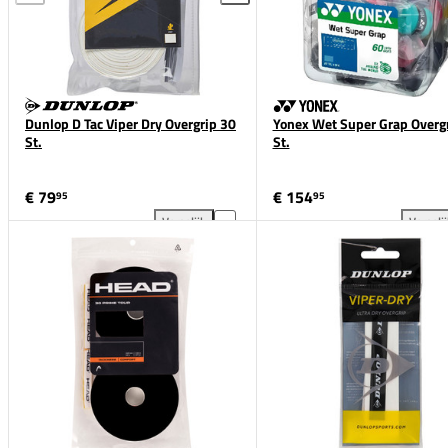
Dunlop D Tac Viper Dry Overgrip 30
Yonex Wet Super Grap Overg
St.
St.
€ 79
€ 154
95
95
Vergelijk
Vergeli
Dunlop D Tac Viper Dry Overgrip 30 St. toevoegen aa
Yon