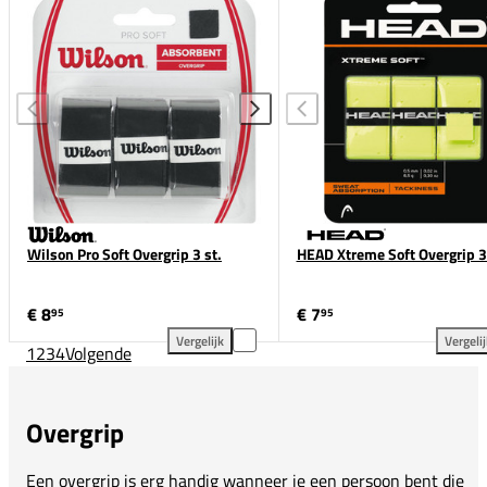
Wilson Pro Soft Overgrip 3 st.
HEAD Xtreme Soft Overgrip 3
€ 8
€ 7
95
95
Vergelijk
Vergeli
1
2
3
4
Volgende
Wilson Pro Soft Overgrip 3 st. toevoegen aan vergel
HEA
Overgrip
Een overgrip is erg handig wanneer je een persoon bent die