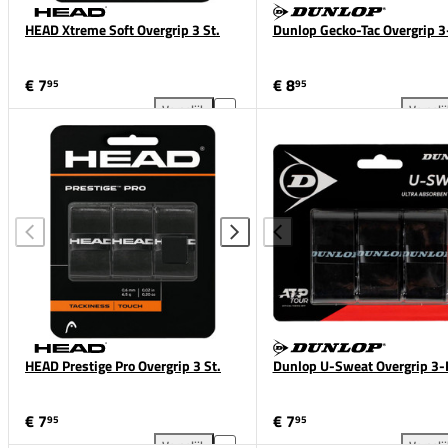
HEAD Xtreme Soft Overgrip 3 St.
Dunlop Gecko-Tac Overgrip 3
€ 7
€ 8
95
95
Vergelijk
Vergeli
HEAD Xtreme Soft Overgrip 3 St. toevoegen aan ver
Dun
HEAD Prestige Pro Overgrip 3 St.
Dunlop U-Sweat Overgrip 3-
€ 7
€ 7
95
95
Vergelijk
Vergeli