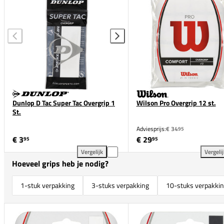
Dunlop D Tac Super Tac Overgrip 1
Wilson Pro Overgrip 12 st.
St.
Adviesprijs:
€ 34
95
€ 3
€ 29
95
95
Vergelijk
Vergeli
Dunlop D Tac Super Tac Overgrip 1 St. toevoegen aa
Wil
Hoeveel grips heb je nodig?
1-stuk verpakking
3-stuks verpakking
10-stuks verpakki