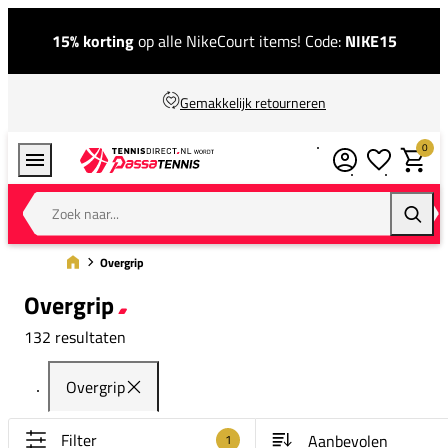
15% korting
op alle NikeCourt items! Code:
NIKE15
Gemakkelijk retourneren
0
Verlanglijstj
Winkel
Zoek naar...
Zoeke
Overgrip
Overgrip
132 resultaten
Overgrip
Filter
1