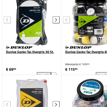
Dunlop Gecko-Tac Overgrip 30 St.
Dunlop Gecko-Tac Overgrip 6
Adviesprijs:
€ 169
95
€ 69
€ 115
95
95
Vergelijk
Vergeli
Dunlop Gecko-Tac Overgrip 30 St. toevoegen aan ver
Dun