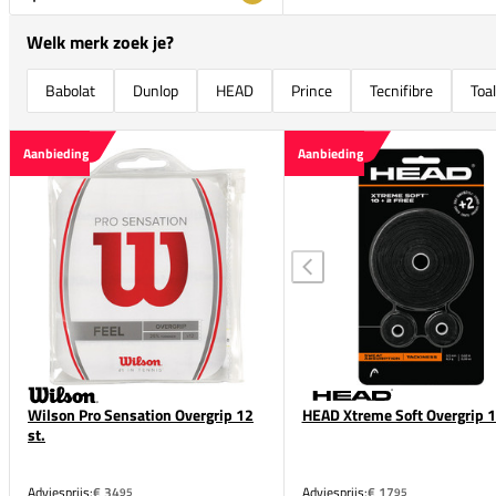
Welk merk zoek je?
Babolat
Dunlop
HEAD
Prince
Tecnifibre
Toa
Aanbieding
Aanbieding
Wilson Pro Sensation Overgrip 12
HEAD Xtreme Soft Overgrip 1
st.
Adviesprijs:
€ 34
Adviesprijs:
€ 17
95
95