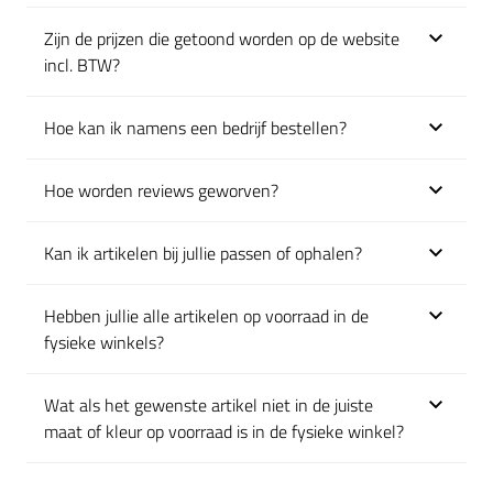
Zijn de prijzen die getoond worden op de website
Klik om uit te klappen
incl. BTW?
Hoe kan ik namens een bedrijf bestellen?
Klik om uit te klappen
Hoe worden reviews geworven?
Klik om uit te klappen
Kan ik artikelen bij jullie passen of ophalen?
Klik om uit te klappen
Hebben jullie alle artikelen op voorraad in de
Klik om uit te klappen
fysieke winkels?
Wat als het gewenste artikel niet in de juiste
Klik om uit te klappen
maat of kleur op voorraad is in de fysieke winkel?