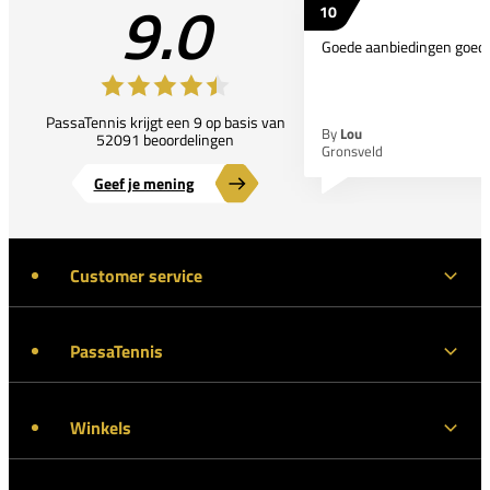
9.0
10
Goede aanbiedingen goede
PassaTennis krijgt een 9 op basis van
By
Lou
52091 beoordelingen
Gronsveld
Geef je mening
Customer service
PassaTennis
Winkels