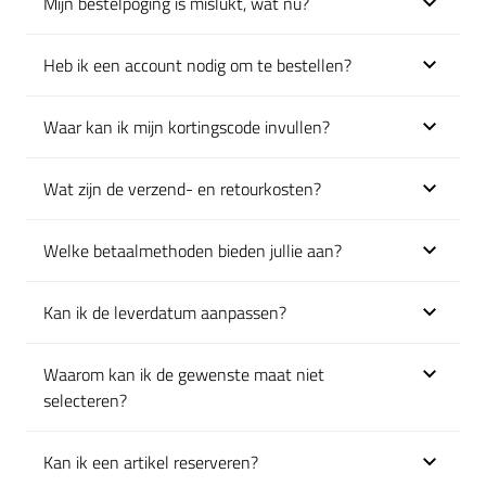
Mijn bestelpoging is mislukt, wat nu?
Klik om uit te klappen
Heb ik een account nodig om te bestellen?
Klik om uit te klappen
Waar kan ik mijn kortingscode invullen?
Klik om uit te klappen
Wat zijn de verzend- en retourkosten?
Klik om uit te klappen
Welke betaalmethoden bieden jullie aan?
Klik om uit te klappen
Kan ik de leverdatum aanpassen?
Klik om uit te klappen
Waarom kan ik de gewenste maat niet
Klik om uit te klappen
selecteren?
Kan ik een artikel reserveren?
Klik om uit te klappen