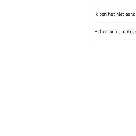
Klik om uit te klapp
Ik ben het niet eens 
Klik om uit te klapp
Helaas ben ik ontevre
Klik om uit te klapp