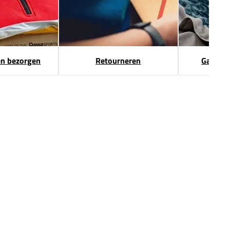
en bezorgen
Retourneren
Garanti