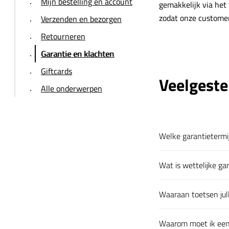
Mijn bestelling en account
gemakkelijk via het
zodat onze customer
Verzenden en bezorgen
Retourneren
Garantie en klachten
Giftcards
Veelgeste
Alle onderwerpen
Welke garantietermij
Klik om uit te klapp
Wat is wettelijke ga
Klik om uit te klapp
Waaraan toetsen jul
Klik om uit te klapp
Waarom moet ik een d