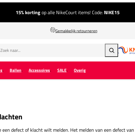
15% korting
op alle NikeCourt items! Code:
NIKE15
Gemakkelijk retourneren
Zoeken
ps
Ballen
Accessoires
SALE
Overig
lachten
e een defect of klacht wilt melden. Het melden van een defect van