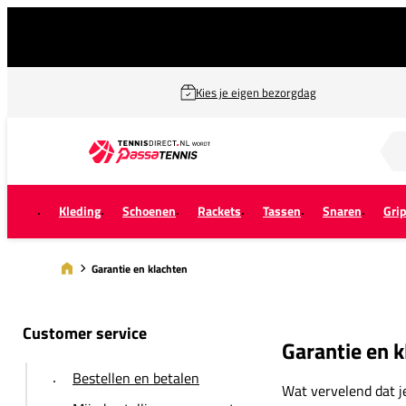
Kies je eigen bezorgdag
Zoek naar...
Kleding
Schoenen
Rackets
Tassen
Snaren
Gri
Garantie en klachten
Customer service
Garantie en k
Bestellen en betalen
Wat vervelend dat j