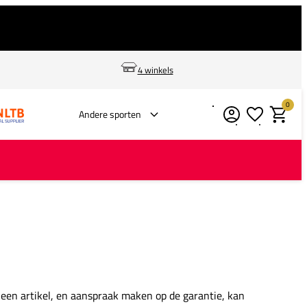
4 winkels
0
Verlanglijstje
Winkelm
Andere sporten
 een artikel, en aanspraak maken op de garantie, kan