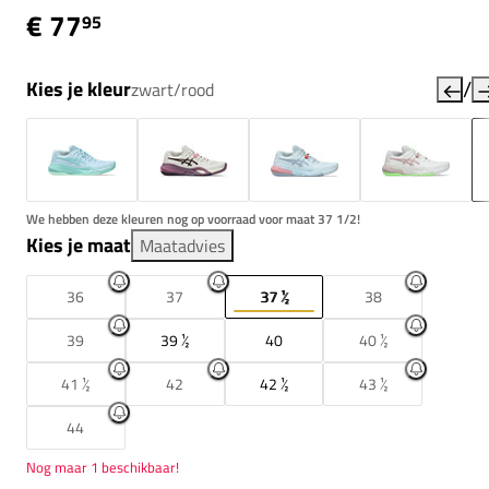
€ 77
95
/
Kies je kleur
zwart/rood
We hebben deze kleuren nog op voorraad voor maat 37 1/2!
Kies je maat
Maatadvies
36
37
37 ½
38
39
39 ½
40
40 ½
41 ½
42
42 ½
43 ½
44
Nog maar 1 beschikbaar!