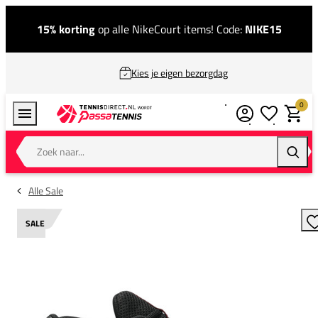
15% korting
op alle NikeCourt items! Code:
NIKE15
Kies je eigen bezorgdag
0
Verlanglijstj
Winkel
Zoek naar...
Zoeke
Alle Sale
SALE
T