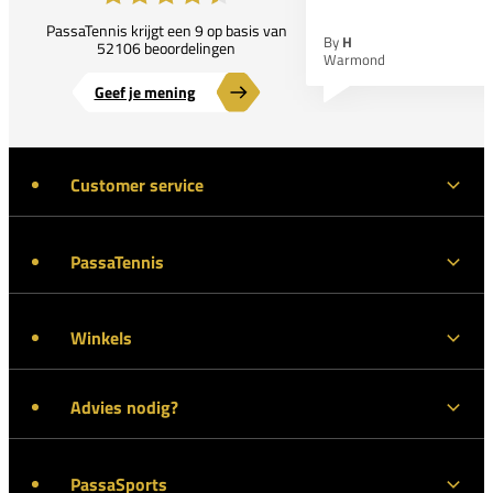
PassaTennis krijgt een 9 op basis van
By
H
52106 beoordelingen
Warmond
Geef je mening
Customer service
PassaTennis
Winkels
Advies nodig?
PassaSports