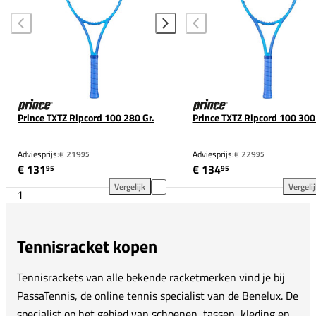
Prince TXTZ Ripcord 100 280 Gr.
Prince TXTZ Ripcord 100 300 
Adviesprijs:
€ 219
Adviesprijs:
€ 229
95
95
€ 131
€ 134
95
95
Vergelijk
Vergeli
1
Prince TXTZ Ripcord 100 280 Gr. toevoegen aan verg
Pri
Tennisracket kopen
Tennisrackets van alle bekende racketmerken vind je bij
PassaTennis, de online tennis specialist van de Benelux. De
specialist op het gebied van schoenen, tassen, kleding en