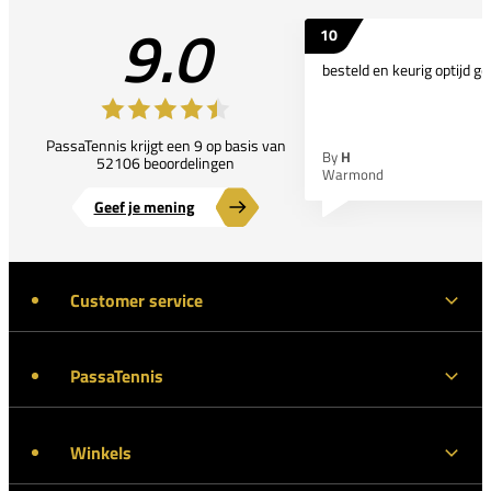
9.0
10
besteld en keurig optijd ge
PassaTennis krijgt een 9 op basis van
By
H
52106 beoordelingen
Warmond
Geef je mening
Customer service
PassaTennis
Winkels