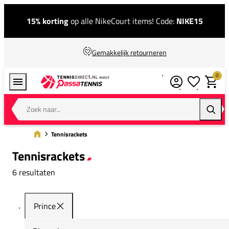
15% korting
op alle NikeCourt items! Code:
NIKE15
Gemakkelijk retourneren
0
Verlanglijstj
Winkel
Zoek naar...
Zoeke
Tennisrackets
Tennisrackets
6 resultaten
Prince