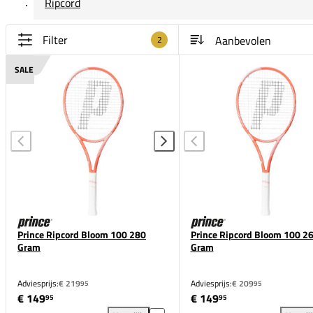
Ripcord
Filter
2
SALE
Prince Ripcord Bloom 100 280
Prince Ripcord Bloom 100 2
Gram
Gram
Adviesprijs:
€ 219
Adviesprijs:
€ 209
95
95
€ 149
€ 149
95
95