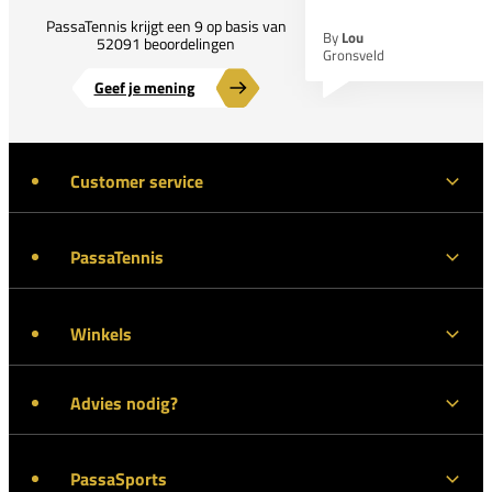
PassaTennis krijgt een 9 op basis van
By
Lou
52091 beoordelingen
Gronsveld
Geef je mening
Customer service
PassaTennis
Winkels
Advies nodig?
PassaSports