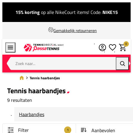
15% korting
op alle NikeCourt items! Code:
NIKE15
Gemakkelijk retourneren
0
Verlanglijstj
Winkel
Zoek naar...
Zoeke
Tennis haarbandjes
Tennis haarbandjes
9 resultaten
Haarbandjes
Filter
1