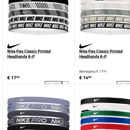
Nike Flex Classic Printed
Nike Flex Classic Printed
Headbands 6-P
Headbands 6-P
Adviesprijs:
€ 17
95
€ 17
€ 14
95
95
Vergelijk
Vergeli
Nike Flex Classic Printed Headbands 6-P toevoegen 
Nik