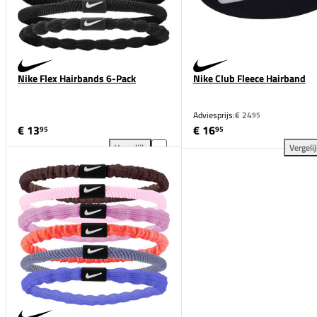
Nike Flex Hairbands 6-Pack
Nike Club Fleece Hairband
Adviesprijs:
€ 24
95
€ 13
€ 16
95
95
Vergelijk
Vergeli
Nike Flex Hairbands 6-Pack toevoegen aan vergelij
Nik