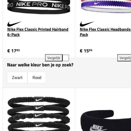
Nike Flex Classic Printed Hairband
Nike Flex Classic Headbands
6-Pack
Pack
€ 17
€ 15
95
95
Vergelijk
Vergeli
Nike Flex Classic Printed Hairband 6-Pack toevoege
Nik
Naar welke kleur ben je op zoek?
Zwart
Rood