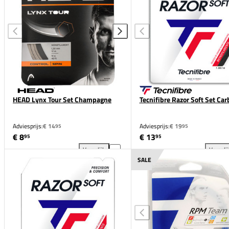
HEAD Lynx Tour Set Champagne
Tecnifibre Razor Soft Set Ca
Adviesprijs:
€ 14
Adviesprijs:
€ 19
95
95
€ 8
€ 13
95
95
Vergelijk
Vergeli
HEAD Lynx Tour Set Champagne toevoegen aan verg
Tec
SALE