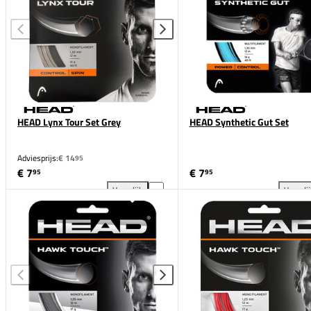
HEAD Lynx Tour Set Grey
HEAD Synthetic Gut Set
Adviesprijs:
€ 14
95
€ 7
€ 7
95
95
Vergelijk
Vergeli
HEAD Lynx Tour Set Grey toevoegen aan vergelijkin
HEA