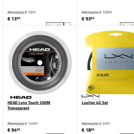
Adviesprijs:
€ 19
Adviesprijs:
€ 159
95
95
€ 13
€ 93
95
95
Vergelijk
Vergeli
Topspin Hyper Sence Set toevoegen aan vergelijkin
Bab
HEAD Lynx Touch 200M
Luxilon 4G Set
Transparant
Adviesprijs:
€ 149
Adviesprijs:
€ 25
95
95
€ 94
€ 18
95
95