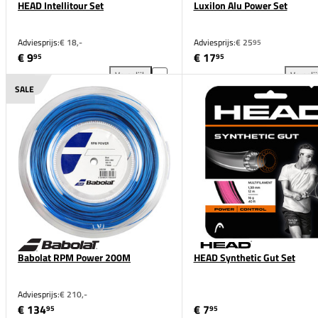
HEAD Intellitour Set
Luxilon Alu Power Set
Adviesprijs:
€ 18,-
Adviesprijs:
€ 25
95
€ 9
€ 17
95
95
Vergelijk
Vergeli
HEAD Intellitour Set toevoegen aan vergelijking
Lux
SALE
Babolat RPM Power 200M
HEAD Synthetic Gut Set
Adviesprijs:
€ 210,-
€ 134
€ 7
95
95