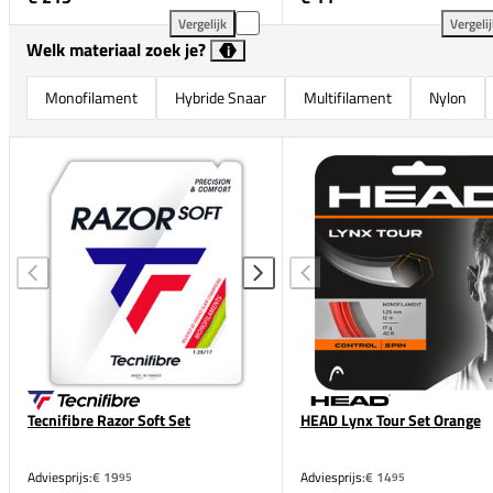
Vergelijk
Vergeli
Luxilon Alu Power Rough 220M toevoegen aan verge
HEA
Welk materiaal zoek je?
i
Monofilament
Hybride Snaar
Multifilament
Nylon
Tecnifibre Razor Soft Set
HEAD Lynx Tour Set Orange
Adviesprijs:
€ 19
Adviesprijs:
€ 14
95
95