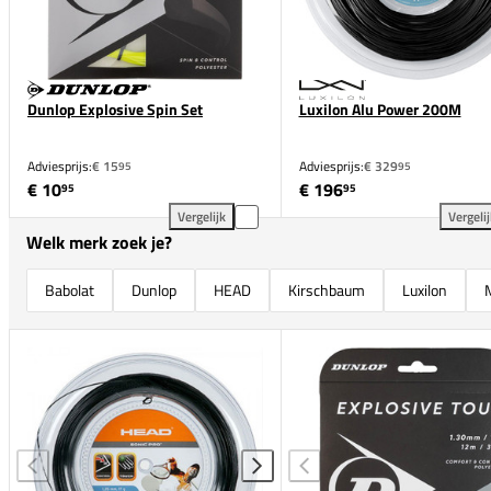
Dunlop Explosive Spin Set
Luxilon Alu Power 200M
Adviesprijs:
€ 15
Adviesprijs:
€ 329
95
95
€ 10
€ 196
95
95
Vergelijk
Vergeli
Dunlop Explosive Spin Set toevoegen aan vergelijki
Lux
Welk merk zoek je?
Babolat
Dunlop
HEAD
Kirschbaum
Luxilon