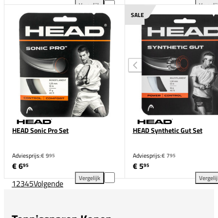
Vergelijk
Vergeli
HEAD Lynx Touch 200M Transparant toevoegen aan 
Lux
SALE
HEAD Sonic Pro Set
HEAD Synthetic Gut Set
Adviesprijs:
€ 9
Adviesprijs:
€ 7
95
95
€ 6
€ 5
95
95
Vergelijk
Vergeli
1
2
3
4
5
Volgende
HEAD Sonic Pro Set toevoegen aan vergelijking
HEA