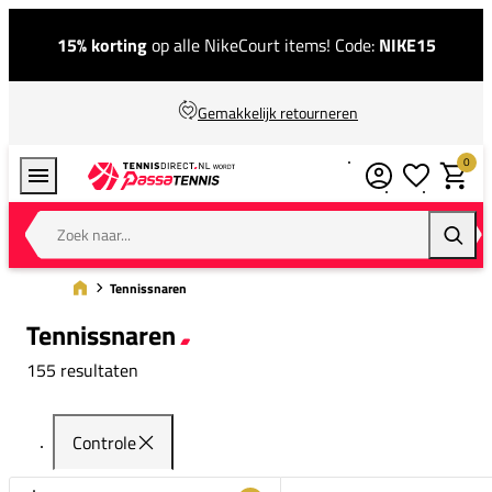
15% korting
op alle NikeCourt items! Code:
NIKE15
Gemakkelijk retourneren
0
Verlanglijstj
Winkel
Zoek naar...
Zoeke
Tennissnaren
Tennissnaren
155 resultaten
Controle