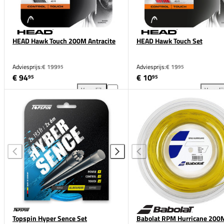
HEAD Hawk Touch 200M Antracite
HEAD Hawk Touch Set
Adviesprijs:
€ 199
Adviesprijs:
€ 19
95
95
€ 94
€ 10
95
95
Vergelijk
Vergeli
HEAD Hawk Touch 200M Antracite toevoegen aan ve
HEA
Topspin Hyper Sence Set
Babolat RPM Hurricane 200