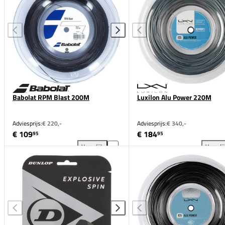
Babolat RPM Blast 200M
Luxilon Alu Power 220M
Adviesprijs:
€ 220,-
Adviesprijs:
€ 340,-
€ 109
€ 184
95
95
Vergelijk
Vergeli
Babolat RPM Blast 200M toevoegen aan vergelijkin
Lux