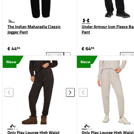
The Indian Maharadja Classic
Under Armour Icon Fleece Bar
Jogger Pant
Pant
€ 44
€ 64
95
95
Vergelijk
Vergeli
The Indian Maharadja Classic Jogger Pant toevoegen
Und
Nieuw
Nieuw
Only Play Lounge High Waist
Only Play Lounge High Waist