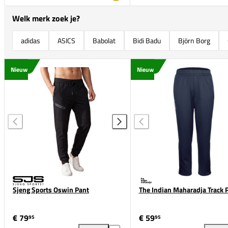
Welk merk zoek je?
adidas
ASICS
Babolat
Bidi Badu
Björn Borg
Nieuw
Nieuw
Sjeng Sports Oswin Pant
The Indian Maharadja Track 
€ 79
€ 59
95
95