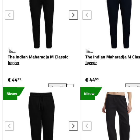
The Indian Maharadja M Classic
The Indian Maharadja M Clas
Jogger
Jogger
€ 44
€ 44
95
95
Vergelijk
Vergeli
The Indian Maharadja M Classic Jogger toevoegen aa
The
Nieuw
Nieuw