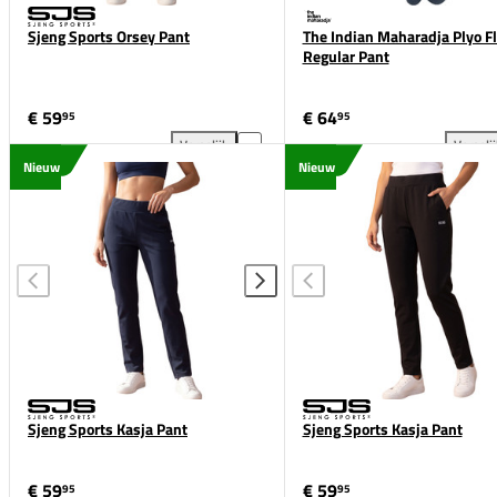
Sjeng Sports Orsey Pant
The Indian Maharadja Plyo F
Regular Pant
€ 59
€ 64
95
95
Vergelijk
Vergeli
Sjeng Sports Orsey Pant toevoegen aan vergelijkin
The
Nieuw
Nieuw
Sjeng Sports Kasja Pant
Sjeng Sports Kasja Pant
€ 59
€ 59
95
95