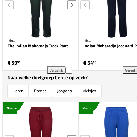
The Indian Maharadja Track Pant
Indian Maharadja Jacquard P
€ 59
€ 54
95
95
Vergelijk
Vergeli
The Indian Maharadja Track Pant toevoegen aan ver
Ind
Naar welke doelgroep ben je op zoek?
Heren
Dames
Jongens
Meisjes
Nieuw
Nieuw