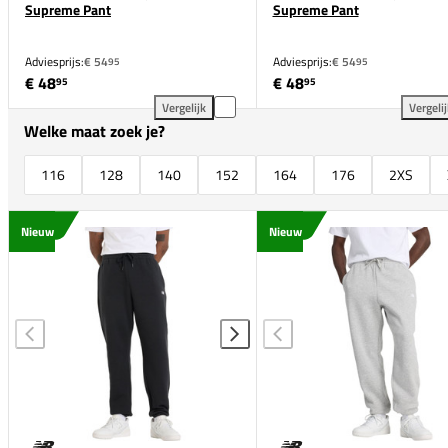
Supreme Pant
Supreme Pant
Adviesprijs:
€ 54
Adviesprijs:
€ 54
95
95
€ 48
€ 48
95
95
Vergelijk
Vergeli
The Indian Maharadja Soft Supreme Pant toevoegen
The
Welke maat zoek je?
116
128
140
152
164
176
2XS
Nieuw
Nieuw