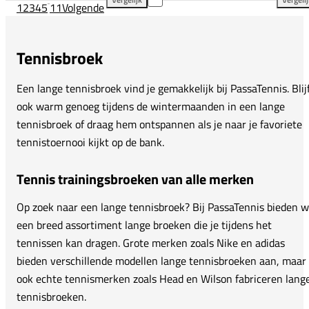
1
2
3
4
5
...
11
Volgende
ASICS Match Pant toevoegen aan vergelijking
Vie
Tennisbroek
Een lange tennisbroek vind je gemakkelijk bij PassaTennis. Blij
ook warm genoeg tijdens de wintermaanden in een lange
tennisbroek of draag hem ontspannen als je naar je favoriete
tennistoernooi kijkt op de bank.
Tennis trainingsbroeken van alle merken
Op zoek naar een lange tennisbroek? Bij PassaTennis bieden w
een breed assortiment lange broeken die je tijdens het
tennissen kan dragen. Grote merken zoals Nike en adidas
bieden verschillende modellen lange tennisbroeken aan, maar
ook echte tennismerken zoals Head en Wilson fabriceren lang
tennisbroeken.