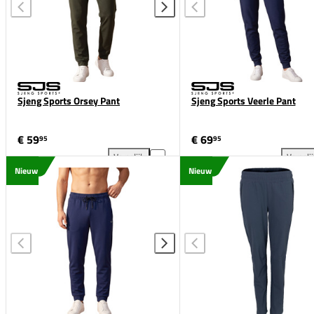
Sjeng Sports Orsey Pant
Sjeng Sports Veerle Pant
€ 59
€ 69
95
95
Vergelijk
Vergeli
Sjeng Sports Orsey Pant toevoegen aan vergelijkin
Sje
Nieuw
Nieuw