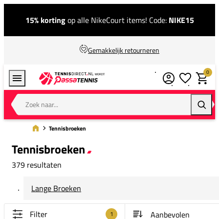
15% korting
op alle NikeCourt items! Code:
NIKE15
Gemakkelijk retourneren
0
Verlanglijstj
Winkel
Zoek naar...
Zoeke
Tennisbroeken
Tennisbroeken
379 resultaten
Lange Broeken
Filter
1