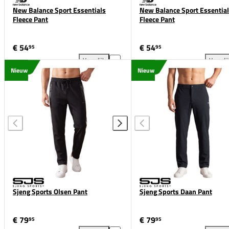
New Balance Sport Essentials
New Balance Sport Essential
Fleece Pant
Fleece Pant
€ 54
€ 54
95
95
Vergelijk
Vergeli
New Balance Sport Essentials Fleece Pant toevoege
New
Nieuw
Nieuw
Sjeng Sports Olsen Pant
Sjeng Sports Daan Pant
€ 79
€ 79
95
95