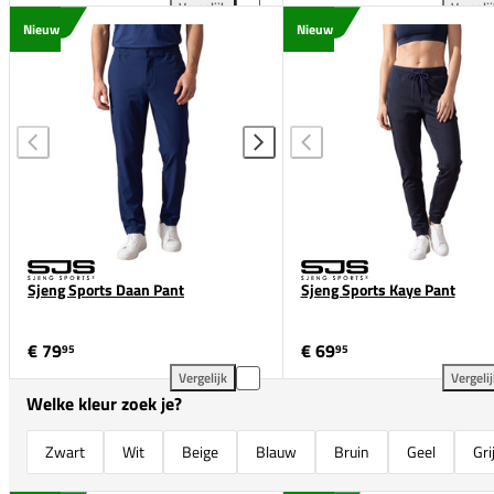
Vergelijk
Vergeli
Sjeng Sports Olsen Pant toevoegen aan vergelijkin
Sje
Nieuw
Nieuw
Sjeng Sports Daan Pant
Sjeng Sports Kaye Pant
€ 79
€ 69
95
95
Vergelijk
Vergeli
Sjeng Sports Daan Pant toevoegen aan vergelijking
Sje
Welke kleur zoek je?
Zwart
Wit
Beige
Blauw
Bruin
Geel
Gri