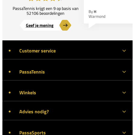
PassaTennis krijgt een 9 op basis van
By
H
52106 beoordelingen
Warmond
Geef je mening
Customer service
PassaTennis
Winkels
Advies nodig?
PassaSports