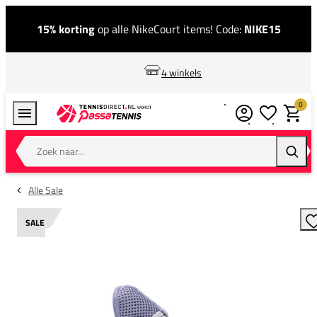
15% korting
op alle NikeCourt items! Code:
NIKE15
4 winkels
0
Verlanglijstj
Winkel
Zoek naar...
Zoeke
Alle Sale
SALE
T