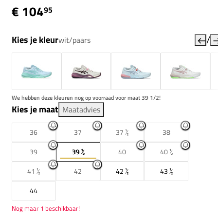
€ 104
95
/
Kies je kleur
wit/paars
We hebben deze kleuren nog op voorraad voor maat 39 1/2!
Kies je maat
Maatadvies
36
37
37 ½
38
39
39 ½
40
40 ½
41 ½
42
42 ½
43 ½
44
Nog maar 1 beschikbaar!