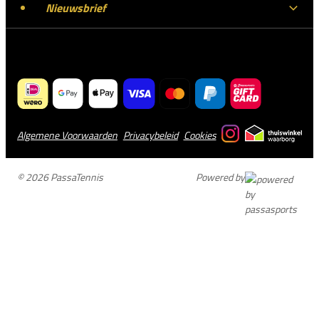
Nieuwsbrief
Algemene Voorwaarden
Privacybeleid
Cookies
© 2026 PassaTennis
Powered by