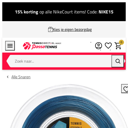
15% korting
op alle NikeCourt items! Code:
NIKE15
Kies je eigen bezorgdag
0
Verlanglijstj
Winkel
Zoek naar...
Zoeke
Alle Snaren
T