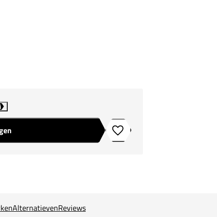
i
agen
Toevoegen aan verlanglijstje
ken
Alternatieven
Reviews