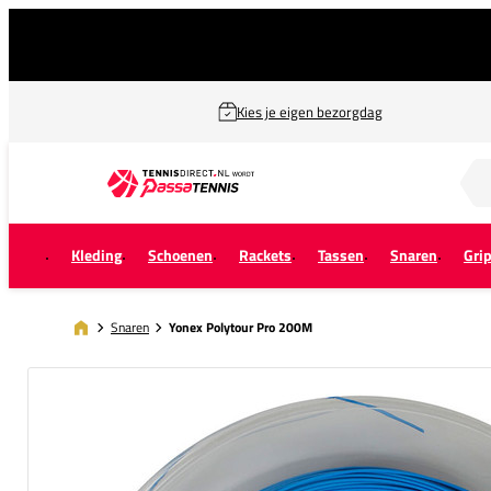
Kies je eigen bezorgdag
Zoek naar...
Kleding
Schoenen
Rackets
Tassen
Snaren
Gri
Snaren
Yonex Polytour Pro 200M