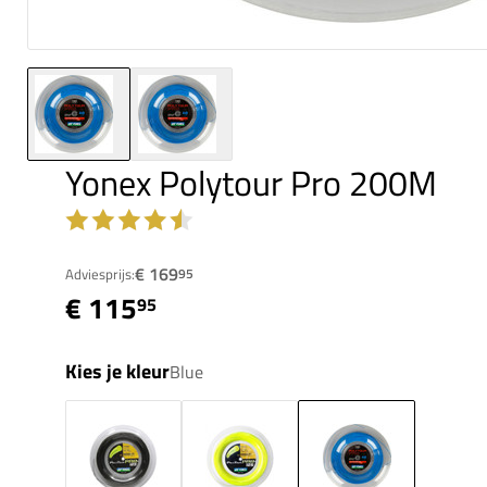
Yonex Polytour Pro 200M
€ 169
Adviesprijs:
95
€ 115
95
Kies je kleur
Blue