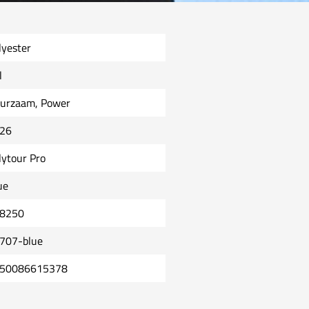
lyester
l
urzaam, Power
26
lytour Pro
ue
8250
707-blue
50086615378