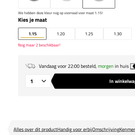
We hebben deze kleur nog op voorraad voor maat 1.15!
Kies je maat
1.15
1.20
1.25
1.30
Nog maar 2 beschikbaar!
Vandaag voor 22:00 besteld,
morgen
in huis
In winkelw
Aantal
Alles over dit product
Handig voor erbij
Omschrijving
Kenmer