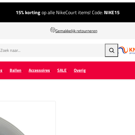
15% korting
op alle NikeCourt items! Code:
NIKE15
Gemakkelijk retourneren
Zoeken
ps
Ballen
Accessoires
SALE
Overig