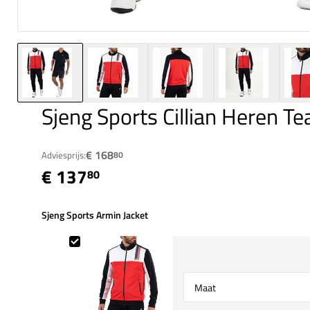
Sjeng Sports Cillian Heren T
€ 168
Adviesprijs:
80
€ 137
80
Sjeng Sports Armin Jacket
Sjeng Sports Armin Jacket
Select {option} for {name}