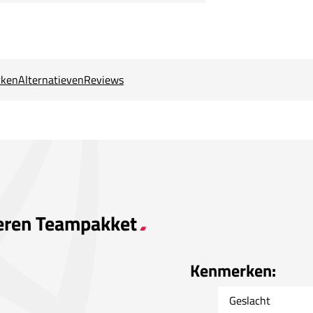
ken
Alternatieven
Reviews
 Heren Teampakket
Kenmerken:
Geslacht