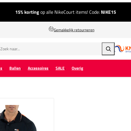
15% korting
op alle NikeCourt items! Code:
NIKE15
Gemakkelijk retourneren
Zoeken
ps
Ballen
Accessoires
SALE
Overig