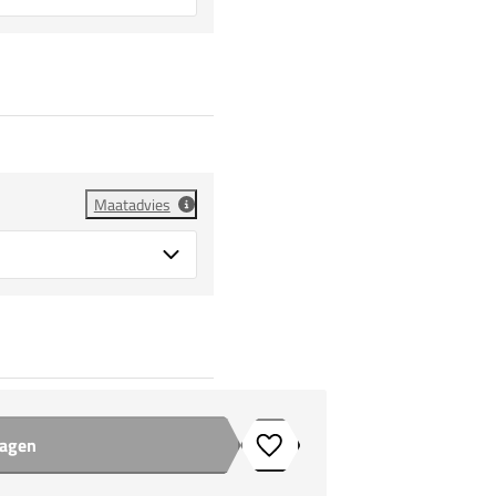
Maatadvies
wagen
Toevoegen aan verlanglijstje