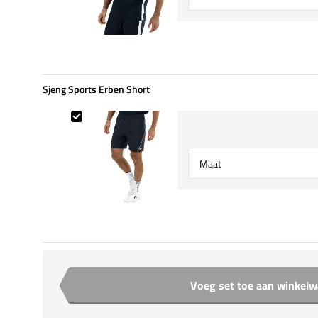
Sjeng Sports Erben Short
Sjeng Sports Erben Short
Select {option} for {name}
Voeg set toe aan winkel
Aantal