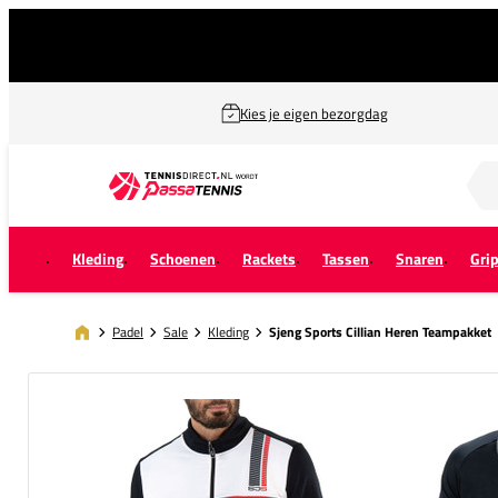
Kies je eigen bezorgdag
Zoek naar...
Kleding
Schoenen
Rackets
Tassen
Snaren
Gri
Padel
Sale
Kleding
Sjeng Sports Cillian Heren Teampakket