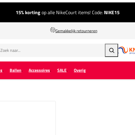
15% korting
op alle NikeCourt items! Code:
NIKE15
Gemakkelijk retourneren
Zoeken
ps
Ballen
Accessoires
SALE
Overig