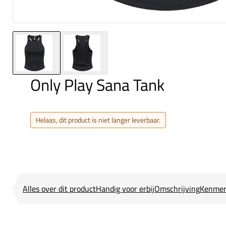
Only Play Sana Tank
Helaas, dit product is niet langer leverbaar.
Alles over dit product
Handig voor erbij
Omschrijving
Kenmer