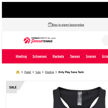
Kies je eigen bezorgdag
Zoek naar...
Kleding
Schoenen
Rackets
Tassen
Snaren
Gri
Padel
Sale
Kleding
Only Play Sana Tank
SALE