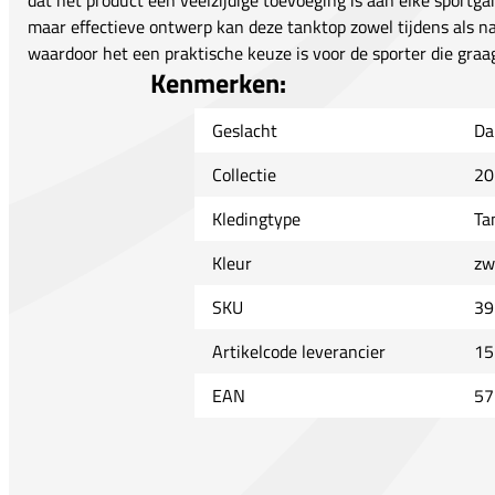
dat het product een veelzijdige toevoeging is aan elke sportga
maar effectieve ontwerp kan deze tanktop zowel tijdens als n
waardoor het een praktische keuze is voor de sporter die graag 
Kenmerken:
Geslacht
Da
Collectie
20
Kledingtype
Ta
Kleur
zw
SKU
39
Artikelcode leverancier
15
EAN
57