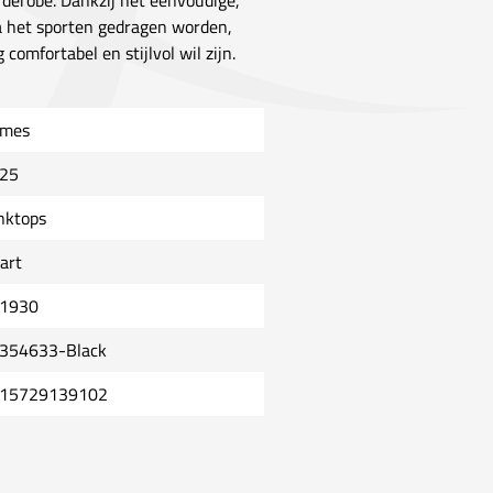
rderobe. Dankzij het eenvoudige,
a het sporten gedragen worden,
comfortabel en stijlvol wil zijn.
mes
25
nktops
art
1930
354633-Black
15729139102