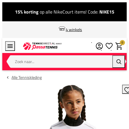
15% korting
op alle NikeCourt items! Code:
NIKE15
4 winkels
0
Verlanglijstj
Winkel
Zoek naar...
Zoeke
Alle Tenniskleding
T