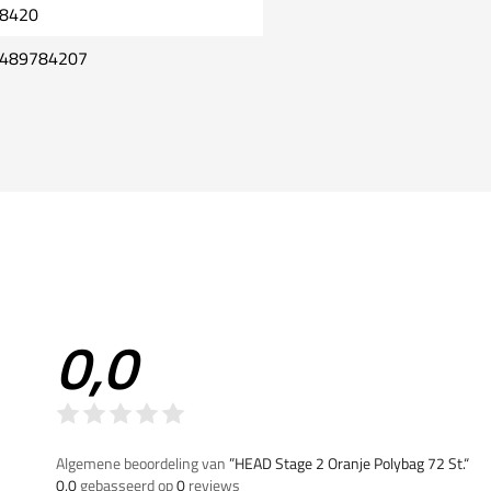
8420
489784207
0,0
Algemene beoordeling van
”HEAD Stage 2 Oranje Polybag 72 St.“
0,0
gebasseerd op
0
reviews