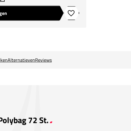
agen
Toevoegen aan verlanglijstje
ken
Alternatieven
Reviews
Polybag 72 St.