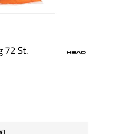
 72 St.
i