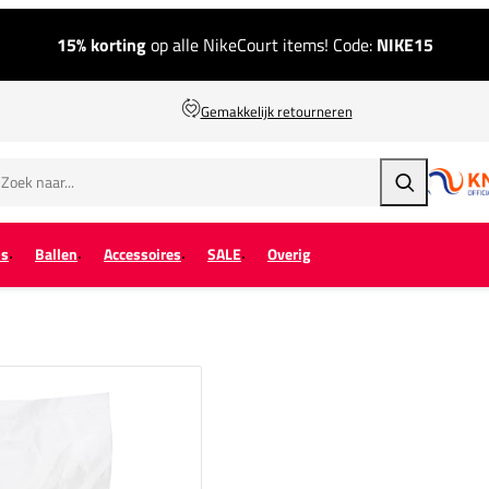
15% korting
op alle NikeCourt items! Code:
NIKE15
Gemakkelijk retourneren
Zoeken
ps
Ballen
Accessoires
SALE
Overig