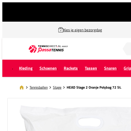
Kies je eigen bezorgdag
Zoek naar...
Kleding
Schoenen
Rackets
Tassen
Snaren
Gri
Tennisballen
Stage
HEAD Stage 2 Oranje Polybag 72 St.