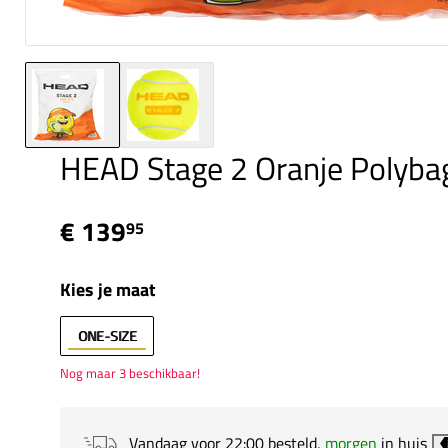
HEAD Stage 2 Oranje Polybag
€ 139
95
Kies je maat
ONE-SIZE
Nog maar 3 beschikbaar!
Vandaag voor 22:00 besteld,
morgen
in huis