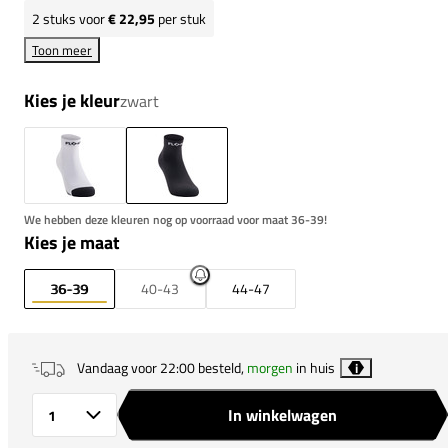
2
stuks voor
€ 22,95
per stuk
Toon meer
Kies je kleur
zwart
We hebben deze kleuren nog op voorraad voor maat 36-39!
Kies je maat
36-39
40-43
44-47
Vandaag voor 22:00 besteld,
morgen
in huis
i
In winkelwagen
Aantal