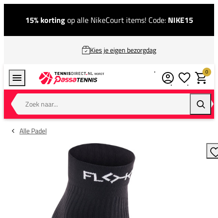
15% korting
op alle NikeCourt items! Code:
NIKE15
Kies je eigen bezorgdag
0
Verlanglijstj
Winkel
Zoek naar...
Zoeke
Alle Padel
T