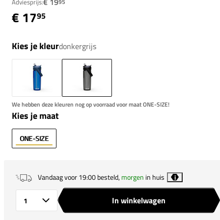
€ 19
Adviesprijs:
95
€ 17
95
Kies je kleur
donkergrijs
We hebben deze kleuren nog op voorraad voor maat ONE-SIZE!
Kies je maat
ONE-SIZE
Vandaag voor 19:00 besteld,
morgen
in huis
i
In winkelwagen
Aantal