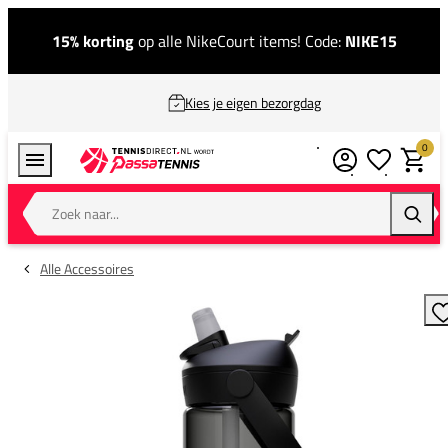
15% korting
op alle NikeCourt items! Code:
NIKE15
Kies je eigen bezorgdag
0
Verlanglijstj
Winkel
Zoek naar...
Zoeke
Alle Accessoires
T