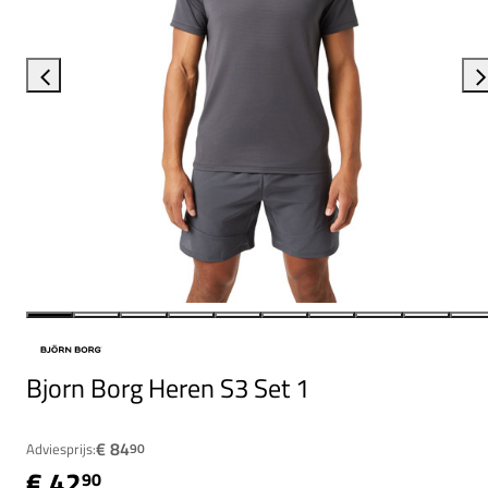
Bjorn Borg Heren S3 Set 1
€ 84
Adviesprijs:
90
€ 42
90