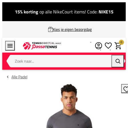
15% korting
op alle NikeCourt items! Code:
NIKE15
Kies je eigen bezorgdag
0
Verlanglijstj
Winkel
Zoek naar...
Zoeke
Alle Padel
T