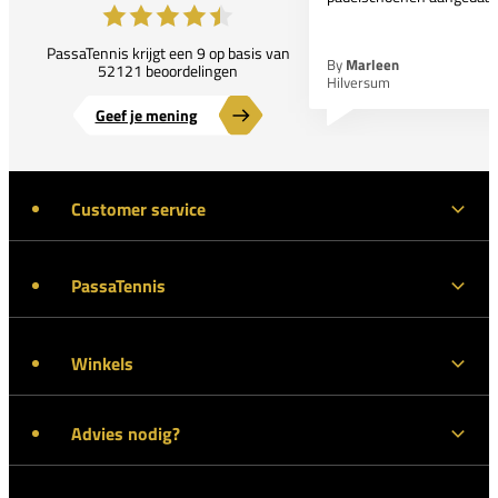
PassaTennis krijgt een 9 op basis van
By
Marleen
52121 beoordelingen
Hilversum
Geef je mening
Customer service
PassaTennis
Winkels
Advies nodig?