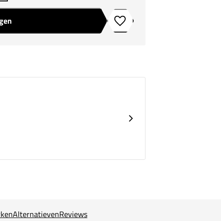
agen
Toevoegen aan verlanglijstje
ken
Alternatieven
Reviews