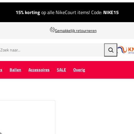
15% korting
op alle NikeCourt items! Code:
NIKE15
Gemakkelijk retourneren
Zoeken
ps
Ballen
Accessoires
SALE
Overig