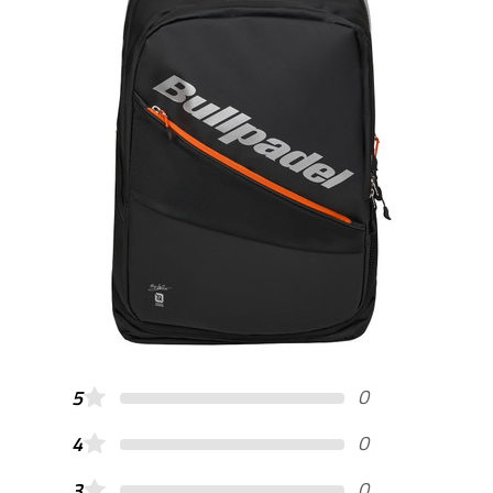
0
5
0
4
0
3