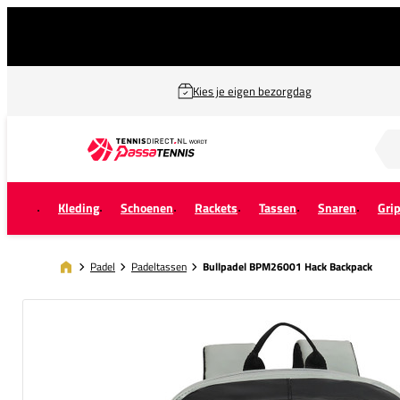
Kies je eigen bezorgdag
Zoek naar...
Kleding
Schoenen
Rackets
Tassen
Snaren
Gri
Padel
Padeltassen
Bullpadel BPM26001 Hack Backpack