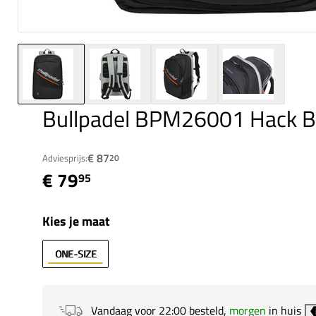
Bullpadel BPM26001 Hack B
€ 87
Adviesprijs:
20
€ 79
95
Kies je maat
ONE-SIZE
Vandaag voor 22:00 besteld,
morgen
in huis