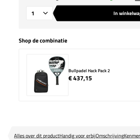
In winkelw
Aantal
Shop de combinatie
Bullpadel Hack Pack 2
€ 437,15
Alles over dit product
Handig voor erbij
Omschrijving
Kenmer