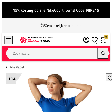
15% korting
op alle NikeCourt items! Code:
NIKE15
Gemakkelijk retourneren
0
Verlanglijstj
Winkel
Zoek naar...
Zoeke
Alle Padel
SALE
T