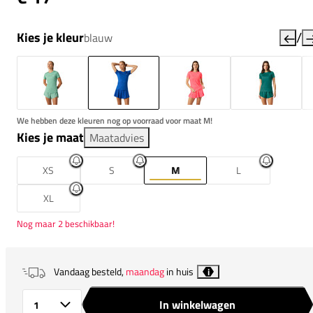
/
Kies je kleur
blauw
We hebben deze kleuren nog op voorraad voor maat M!
Kies je maat
Maatadvies
XS
S
M
L
XL
Nog maar 2 beschikbaar!
Vandaag besteld,
maandag
in huis
i
In winkelwagen
Aantal