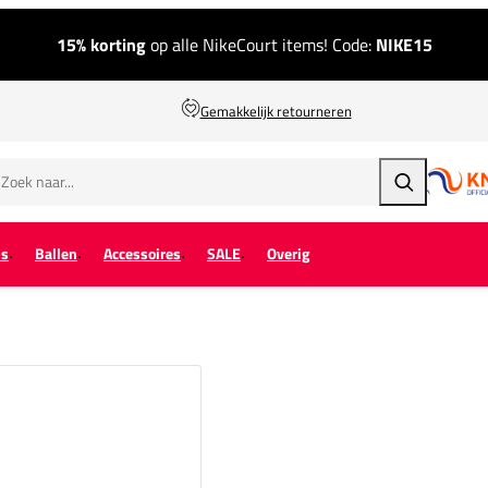
15% korting
op alle NikeCourt items! Code:
NIKE15
Gemakkelijk retourneren
Zoeken
ps
Ballen
Accessoires
SALE
Overig