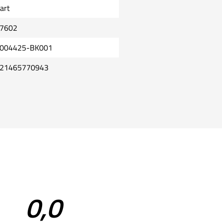
art
7602
004425-BK001
21465770943
0,0