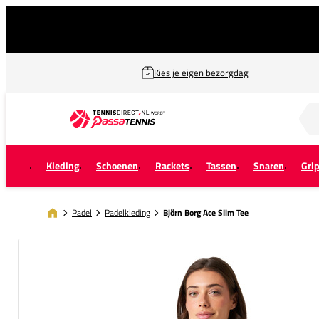
Kies je eigen bezorgdag
Zoek naar...
Kleding
Schoenen
Rackets
Tassen
Snaren
Gri
Padel
Padelkleding
Björn Borg Ace Slim Tee