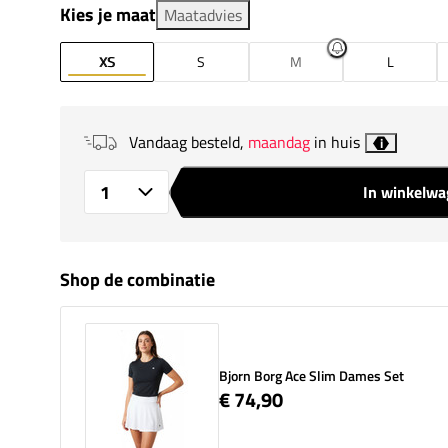
Kies je maat
Maatadvies
XS
S
M
L
Vandaag besteld,
maandag
in huis
i
In winkelw
Aantal
Shop de combinatie
Bjorn Borg Ace Slim Dames Set
€ 74,90