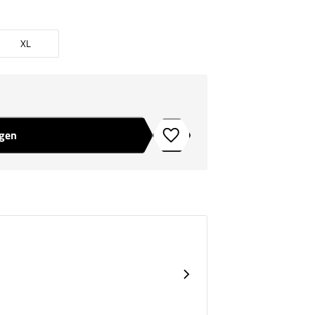
XL
agen
Toevoegen aan verlanglijstje