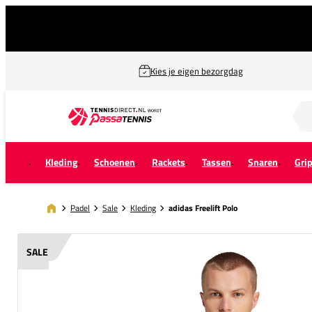
Kies je eigen bezorgdag
Zoek naar...
Kleding
Schoenen
Rackets
Tassen
Snaren
Gri
Padel
Sale
Kleding
adidas Freelift Polo
SALE