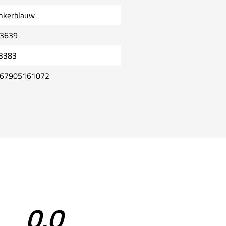
nkerblauw
3639
3383
67905161072
0,0