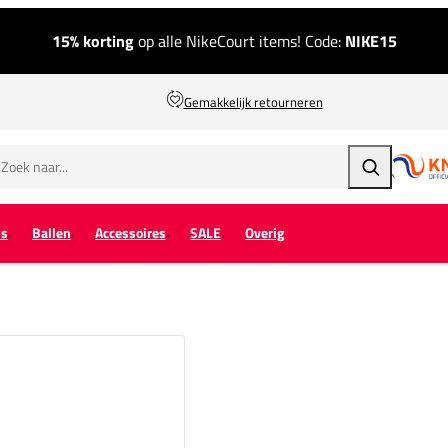
15% korting
op alle NikeCourt items! Code:
NIKE15
Gemakkelijk retourneren
Zoeken
ps
Ballen
Accessoires
SALE
Overig