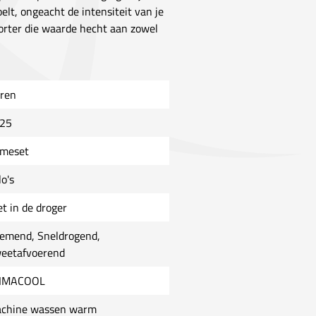
elt, ongeacht de intensiteit van je
sporter die waarde hecht aan zowel
ren
25
meset
o's
et in de droger
emend, Sneldrogend,
eetafvoerend
IMACOOL
chine wassen warm