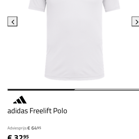
adidas Freelift Polo
€ 64
Adviesprijs:
95
€ 32
95