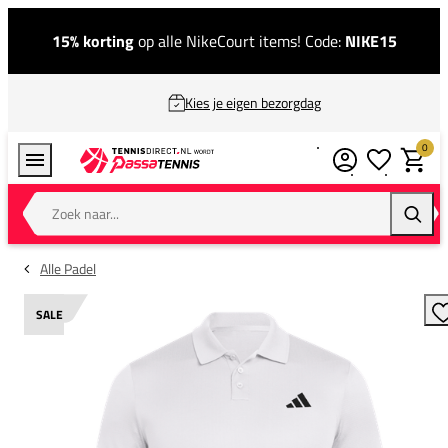
15% korting
op alle NikeCourt items! Code:
NIKE15
Kies je eigen bezorgdag
0
Verlanglijstj
Winkel
Zoek naar...
Zoeke
Alle Padel
SALE
T