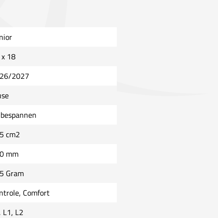
nior
 x 18
26/2027
se
bespannen
5 cm2
0 mm
5 Gram
ntrole, Comfort
, L1, L2