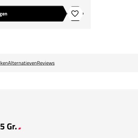
agen
Toevoegen aan verlanglijstje
ken
Alternatieven
Reviews
5 Gr.