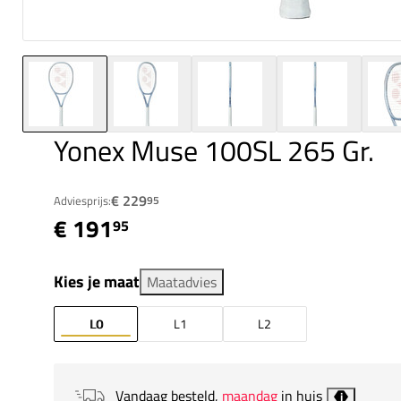
Yonex Muse 100SL 265 Gr.
€ 229
Adviesprijs:
95
€ 191
95
Kies je maat
Maatadvies
L0
L1
L2
Vandaag besteld,
maandag
in huis
i