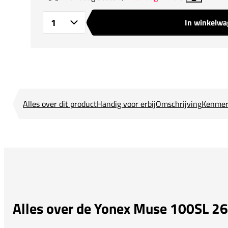
In winkelw
Aantal
Alles over dit product
Handig voor erbij
Omschrijving
Kenmer
Alles over de Yonex Muse 100SL 26