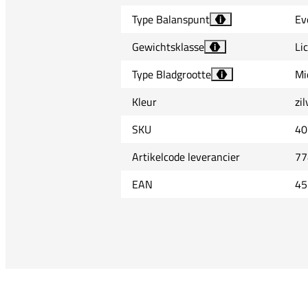
Type Balanspunt
Ev
i
Gewichtsklasse
Li
i
Type Bladgrootte
Mi
i
Kleur
zil
SKU
40
Artikelcode leverancier
77
EAN
45