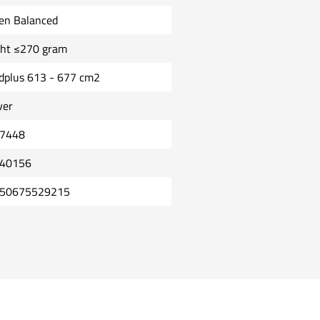
en Balanced
cht ≤270 gram
dplus 613 - 677 cm2
ver
7448
40156
50675529215