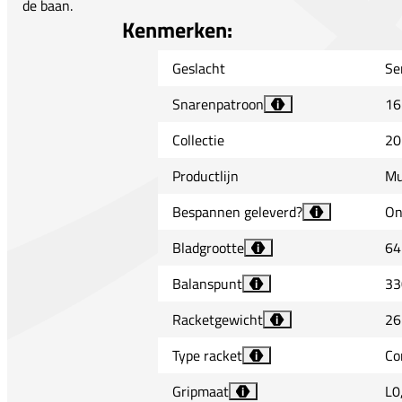
de baan.
Kenmerken:
Geslacht
Se
Snarenpatroon
16
i
Collectie
20
Productlijn
Mu
Bespannen geleverd?
On
i
Bladgrootte
64
i
Balanspunt
33
i
Racketgewicht
26
i
Type racket
Co
i
Gripmaat
L0
i