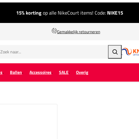
15% korting
op alle NikeCourt items! Code:
NIKE15
Gemakkelijk retourneren
Zoeken
ps
Ballen
Accessoires
SALE
Overig