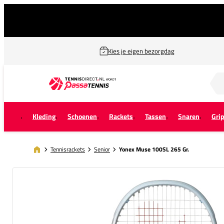
Kies je eigen bezorgdag
Zoek naar...
Kleding
Schoenen
Rackets
Tassen
Snaren
Gri
Tennisrackets
Senior
Yonex Muse 100SL 265 Gr.