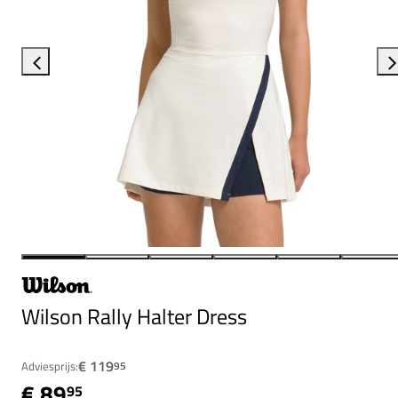
Wilson Rally Halter Dress
€ 119
Adviesprijs:
95
€ 89
95