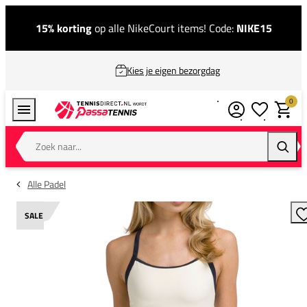
15% korting
op alle NikeCourt items! Code:
NIKE15
Kies je eigen bezorgdag
0
Verlanglijstj
Winkel
Zoek naar...
Zoeke
Alle Padel
SALE
T