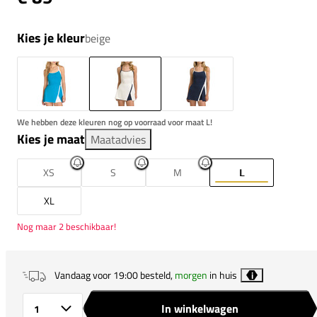
Kies je kleur
beige
We hebben deze kleuren nog op voorraad voor maat L!
Kies je maat
Maatadvies
XS
S
M
L
XL
Nog maar 2 beschikbaar!
Vandaag voor 19:00 besteld,
morgen
in huis
i
In winkelwagen
Aantal