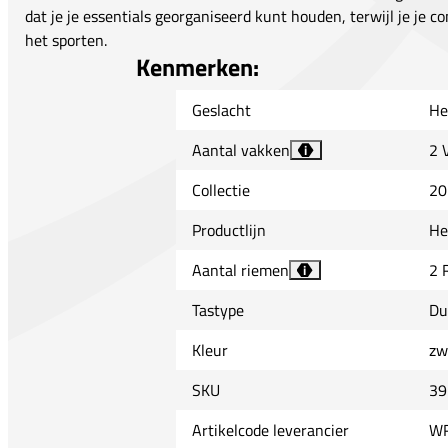
dat je je essentials georganiseerd kunt houden, terwijl je je 
het sporten.
Kenmerken:
Geslacht
He
Aantal vakken
2 
i
Collectie
20
Productlijn
He
Aantal riemen
2 
i
Tastype
Du
Kleur
zw
SKU
39
Artikelcode leverancier
WR