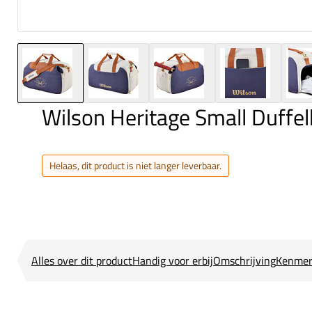
Wilson Heritage Small Duffe
Helaas, dit product is niet langer leverbaar.
Alles over dit product
Handig voor erbij
Omschrijving
Kenmer