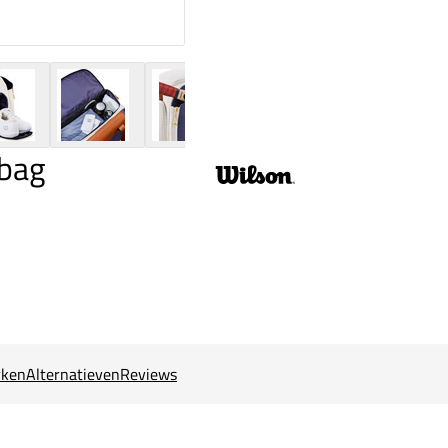
lbag
ken
Alternatieven
Reviews