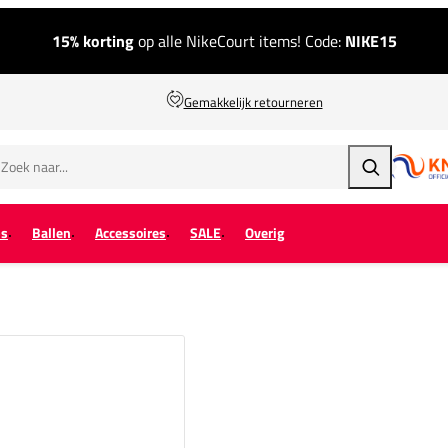
15% korting
op alle NikeCourt items! Code:
NIKE15
Gemakkelijk retourneren
Zoeken
ps
Ballen
Accessoires
SALE
Overig