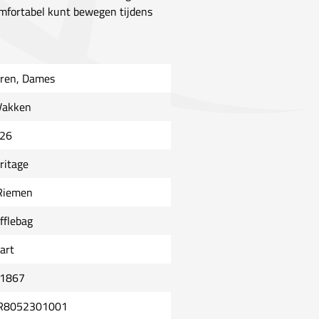
comfortabel kunt bewegen tijdens
ren, Dames
Vakken
26
ritage
Riemen
fflebag
art
1867
8052301001