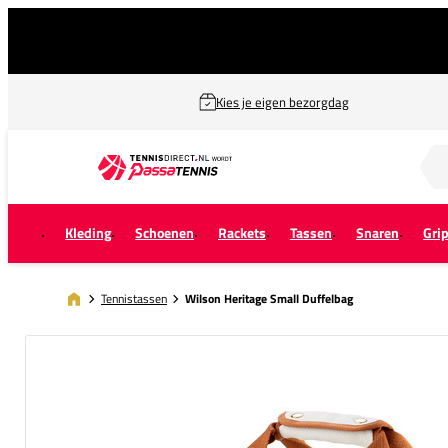
Kies je eigen bezorgdag
Zoek naar...
Kleding
Schoenen
Rackets
Tassen
Snaren
Gri
Tennistassen
Wilson Heritage Small Duffelbag