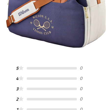
0
5
0
4
0
3
0
2
0
1