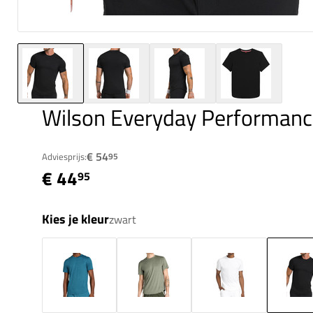
Wilson Everyday Performanc
€ 54
Adviesprijs:
95
€ 44
95
Kies je kleur
zwart