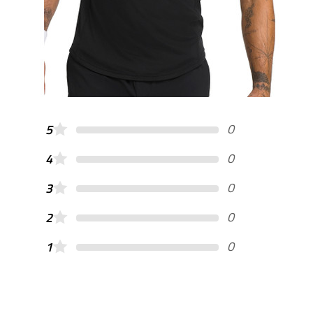
0
5
0
4
0
3
0
2
0
1