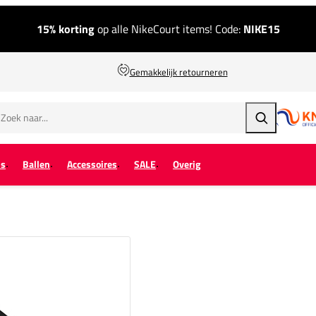
15% korting
op alle NikeCourt items! Code:
NIKE15
Gemakkelijk retourneren
Zoeken
ps
Ballen
Accessoires
SALE
Overig