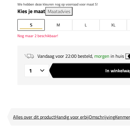
We hebben deze kleuren nog op voorraad voor maat S!
Kies je maat
Maatadvies
S
M
L
XL
Nog maar 2 beschikbaar!
Vandaag voor 22:00 besteld,
morgen
in huis
In winkelw
Aantal
Alles over dit product
Handig voor erbij
Omschrijving
Kenmer