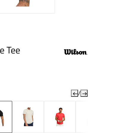
e Tee
/