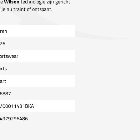
de
Wilson
technologie zijn gericht
 je nu traint of ontspant.
ren
26
ortswear
irts
art
6887
M00011431BKA
4979296486