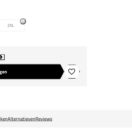
2XL
i
agen
Toevoegen aan verlanglijstje
ken
Alternatieven
Reviews