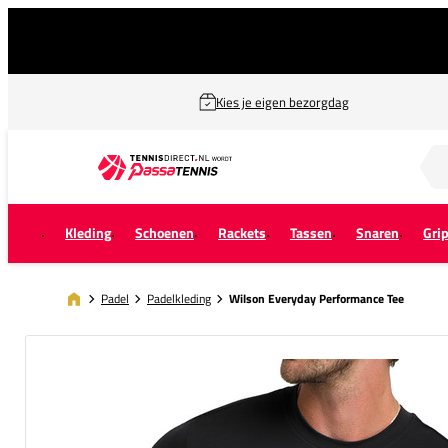
Kies je eigen bezorgdag
Zoek naar...
Kleding
Schoenen
Rackets
Tassen
Snaren
Gri
Padel
Padelkleding
Wilson Everyday Performance Tee