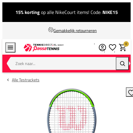
15% korting
op alle NikeCourt items! Code:
NIKE15
Gemakkelijk retourneren
0
Verlanglijstj
Winkel
Zoek naar...
Zoeke
Alle Testrackets
T