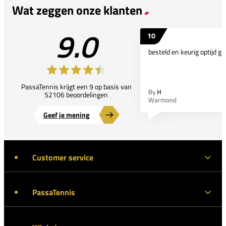
Wat zeggen onze klanten
9.0
10
besteld en keurig optijd ge
PassaTennis krijgt een 9 op basis van
By
H
52106 beoordelingen
Warmond
Geef je mening
Customer service
PassaTennis