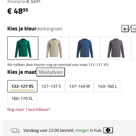
€ 54
Adviesprijs:
95
€ 48
95
/
Kies je kleur
donkergroen
We hebben deze kleuren nog op voorraad voor maat 122-127 XS!
Kies je maat
Maatadvies
122-127 XS
127-137 S
137-149 M
149-160 L
160-170 XL
Nog maar 1 beschikbaar!
Vandaag voor 22:00 besteld,
morgen
in huis
i