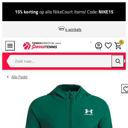
15% korting
op alle NikeCourt items! Code:
NIKE15
4 winkels
0
Verlanglijstj
Winkel
Zoek naar...
Zoeke
Alle Padel
T