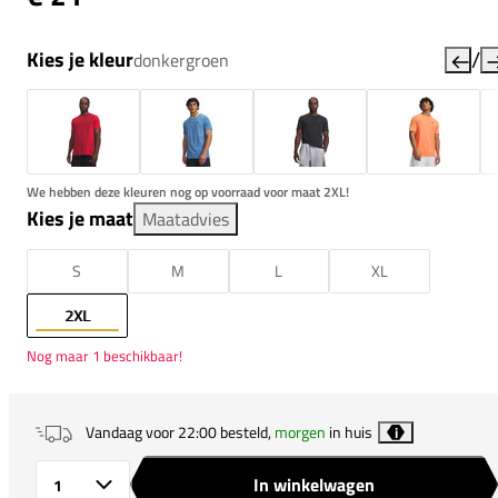
/
Kies je kleur
donkergroen
We hebben deze kleuren nog op voorraad voor maat 2XL!
Kies je maat
Maatadvies
S
M
L
XL
2XL
Nog maar 1 beschikbaar!
Vandaag voor 22:00 besteld,
morgen
in huis
i
In winkelwagen
Aantal