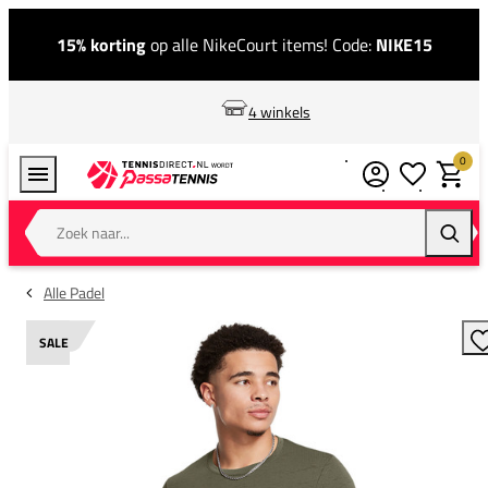
15% korting
op alle NikeCourt items! Code:
NIKE15
4 winkels
0
Verlanglijstj
Winkel
Zoek naar...
Zoeke
Alle Padel
SALE
T