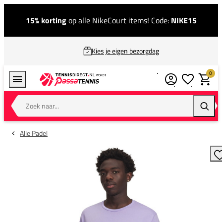
15% korting
op alle NikeCourt items! Code:
NIKE15
Kies je eigen bezorgdag
0
Verlanglijstj
Winkel
Zoek naar...
Zoeke
Alle Padel
T