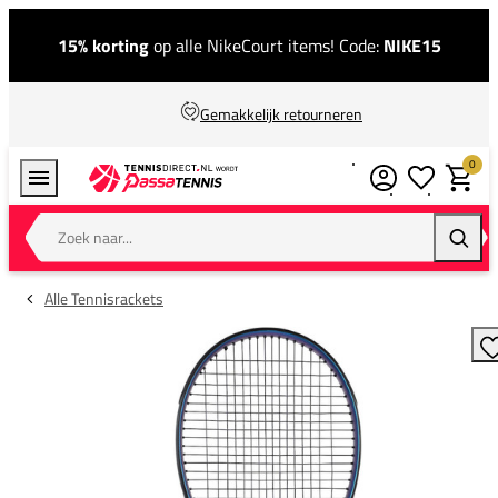
15% korting
op alle NikeCourt items! Code:
NIKE15
Gemakkelijk retourneren
0
Verlanglijstj
Winkel
Zoek naar...
Zoeke
Alle Tennisrackets
T