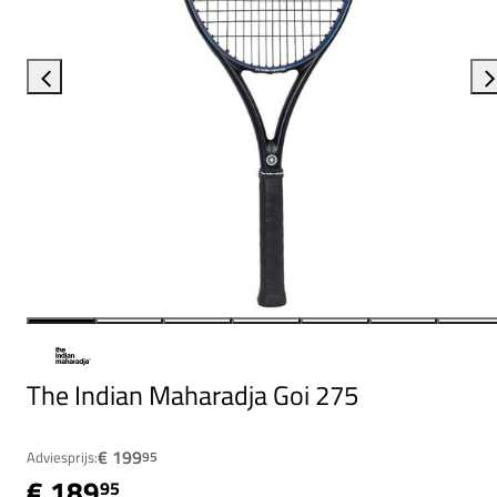
The Indian Maharadja Goi 275
€ 199
Adviesprijs:
95
€ 189
95