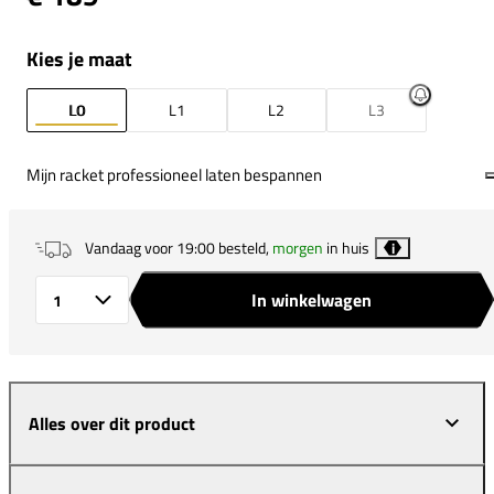
Kies je maat
L0
L1
L2
L3
Mijn racket professioneel laten bespannen
Vandaag voor 19:00 besteld,
morgen
in huis
i
In winkelwagen
Aantal
Alles over dit product