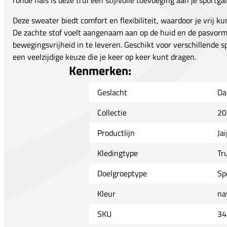
ronde hals is deze trui een stijlvolle toevoeging aan je sportga
Deze sweater biedt comfort en flexibiliteit, waardoor je vrij ku
De zachte stof voelt aangenaam aan op de huid en de pasvorm
bewegingsvrijheid in te leveren. Geschikt voor verschillende s
een veelzijdige keuze die je keer op keer kunt dragen.
Kenmerken:
Geslacht
Da
Collectie
20
Productlijn
Ja
Kledingtype
Tr
Doelgroeptype
Sp
Kleur
na
SKU
34