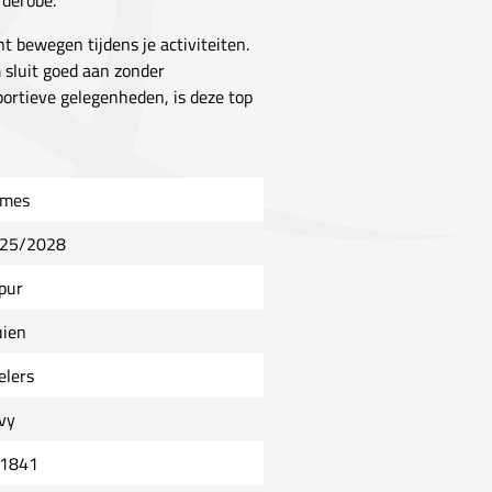
rderobe.
nt bewegen tijdens je activiteiten.
 sluit goed aan zonder
portieve gelegenheden, is deze top
mes
25/2028
ipur
uien
elers
vy
1841