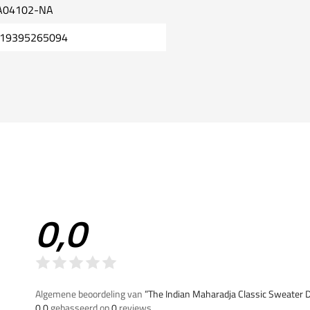
A04102-NA
19395265094
0,0
Algemene beoordeling van
”The Indian Maharadja Classic Sweater
0,0
gebasseerd op
0
reviews