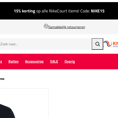
15% korting
op alle NikeCourt items! Code:
NIKE15
Gemakkelijk retourneren
Zoeken
ps
Ballen
Accessoires
SALE
Overig
ames