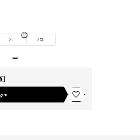
XL
2XL
i
agen
Toevoegen aan verlanglijstje