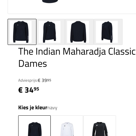
The Indian Maharadja Classi
Dames
€ 39
Adviesprijs:
95
€ 34
95
Kies je kleur
navy