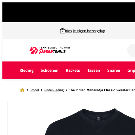
Kies je eigen bezorgdag
Zoek naar...
Kleding
Schoenen
Rackets
Tassen
Snaren
Gri
Padel
Padelkleding
The Indian Maharadja Classic Sweater D