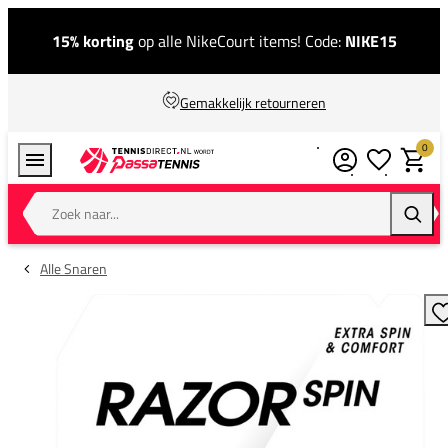
15% korting
op alle NikeCourt items! Code:
NIKE15
Gemakkelijk retourneren
0
Verlanglijstj
Winkel
Zoek naar...
Zoeke
Alle Snaren
T