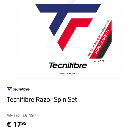
Tecnifibre Razor Spin Set
€ 19
Adviesprijs:
95
€ 17
95