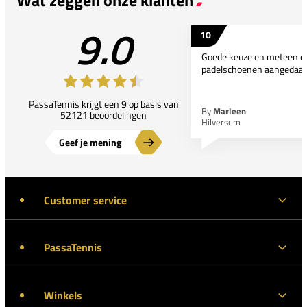
9.0
10
Goede keuze en meteen d
padelschoenen aangedaan
PassaTennis krijgt een 9 op basis van
By
Marleen
52121 beoordelingen
Hilversum
Geef je mening
Customer service
PassaTennis
Winkels