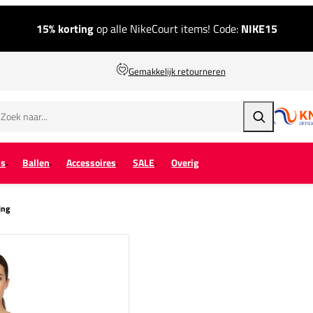
15% korting
op alle NikeCourt items! Code:
NIKE15
Gemakkelijk retourneren
Zoeken
ps
Ballen
Accessoires
SALE
Overig
ing