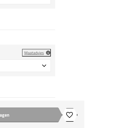
Maatadvies
wagen
Toevoegen aan verlanglijstje