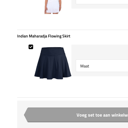
Indian Maharadja Flowing Skirt
Indian Maharadja Flowing Skirt
Select {option} for {name}
Voeg set toe aan winkel
Aantal