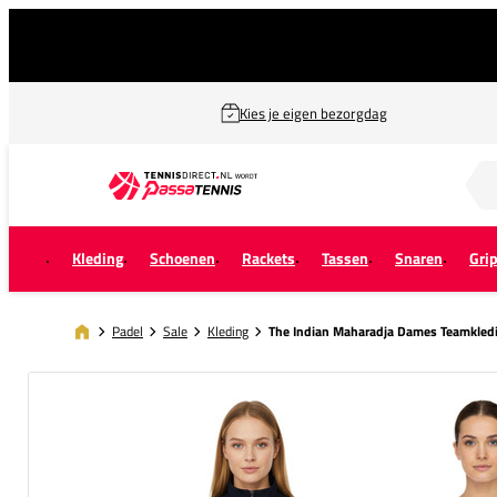
Kies je eigen bezorgdag
Zoek naar...
Kleding
Schoenen
Rackets
Tassen
Snaren
Gri
Padel
Sale
Kleding
The Indian Maharadja Dames Teamkled