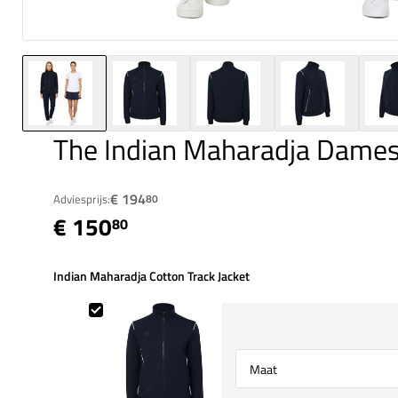
The Indian Maharadja Dames
€ 194
Adviesprijs:
80
€ 150
80
Indian Maharadja Cotton Track Jacket
Indian Maharadja Cotton Track Jacket
Select {option} for {name}