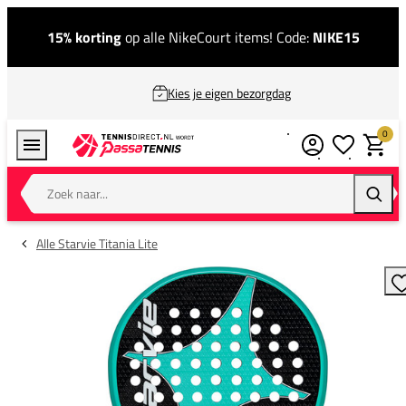
15% korting
op alle NikeCourt items! Code:
NIKE15
Kies je eigen bezorgdag
0
Verlanglijstj
Winkel
Zoek naar...
Zoeke
Alle Starvie Titania Lite
T