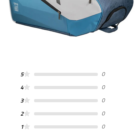
0
5
0
4
0
3
0
2
0
1