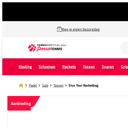
Kies je eigen bezorgdag
Zoek naar...
Kleding
Schoenen
Rackets
Tassen
Snaren
Gri
Padel
Sale
Tassen
Siux Tour Racketbag
Aanbieding