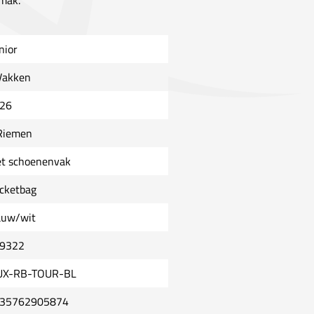
emak.
nior
Vakken
26
Riemen
t schoenenvak
cketbag
auw/wit
9322
UX-RB-TOUR-BL
35762905874