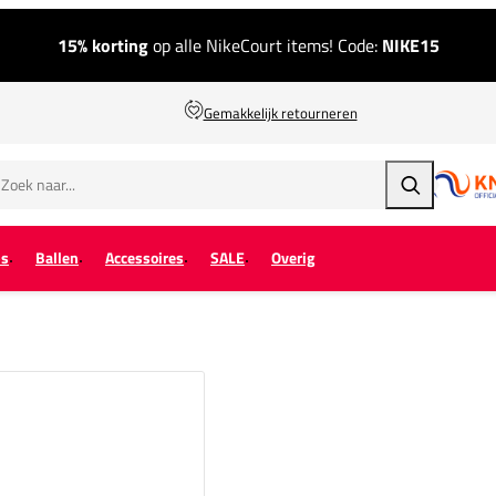
15% korting
op alle NikeCourt items! Code:
NIKE15
Gemakkelijk retourneren
Zoeken
ps
Ballen
Accessoires
SALE
Overig