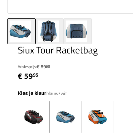
Siux Tour Racketbag
€ 89
Adviesprijs:
95
€ 59
95
Kies je kleur
blauw/wit