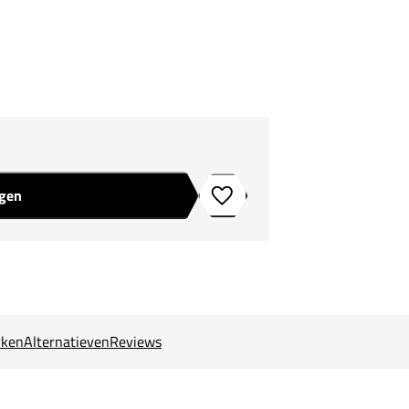
agen
Toevoegen aan verlanglijstje
ken
Alternatieven
Reviews