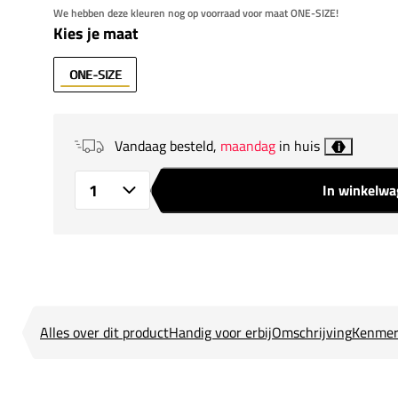
We hebben deze kleuren nog op voorraad voor maat ONE-SIZE!
Kies je maat
ONE-SIZE
Vandaag besteld,
maandag
in huis
i
In winkelw
Aantal
Alles over dit product
Handig voor erbij
Omschrijving
Kenmer