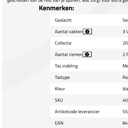
gescheiden van de rest van je spullen, wat zorgt voor extra g
Kenmerken:
Geslacht
Se
Aantal vakken
3 
i
Collectie
20
Aantal riemen
2 
i
Tas indeling
Me
Tastype
Ra
Kleur
bl
SKU
40
Artikelcode leverancier
SI
EAN
84