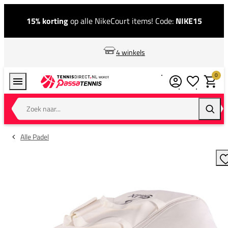
15% korting
op alle NikeCourt items! Code:
NIKE15
4 winkels
0
Verlanglijstj
Winkel
Zoek naar...
Zoeke
Alle Padel
T