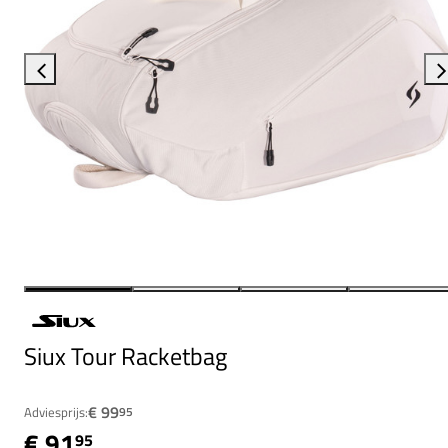
Siux Tour Racketbag
€ 99
Adviesprijs:
95
€ 91
95