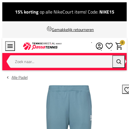
15% korting
op alle NikeCourt items! Code:
NIKE15
Gemakkelijk retourneren
0
Verlanglijstj
Winkel
Zoek naar...
Zoeke
Alle Padel
T