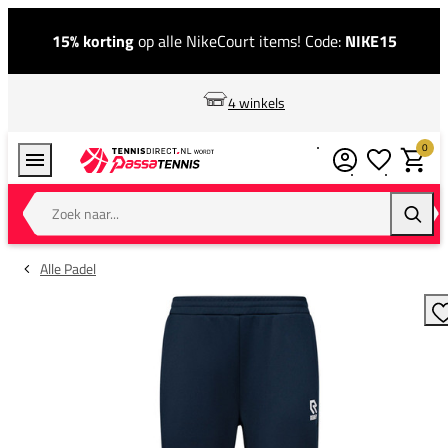
15% korting
op alle NikeCourt items! Code:
NIKE15
4 winkels
0
Verlanglijstj
Winkel
Zoek naar...
Zoeke
Alle Padel
T