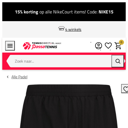
15% korting
op alle NikeCourt items! Code:
NIKE15
4 winkels
0
Verlanglijstj
Winkel
Zoek naar...
Zoeke
Alle Padel
T