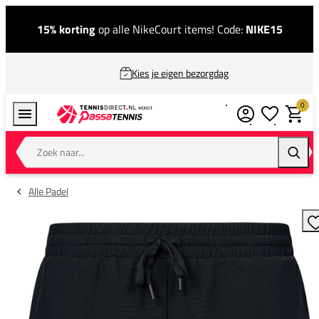
15% korting
op alle NikeCourt items! Code:
NIKE15
Kies je eigen bezorgdag
0
Verlanglijstj
Winkel
Zoek naar...
Zoeke
Alle Padel
T