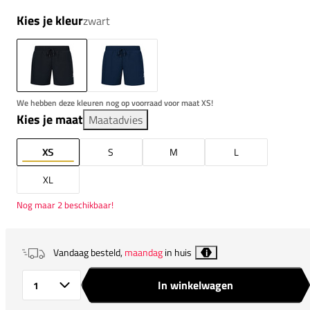
Kies je kleur
zwart
We hebben deze kleuren nog op voorraad voor maat XS!
Kies je maat
Maatadvies
XS
S
M
L
XL
Nog maar 2 beschikbaar!
Vandaag besteld,
maandag
in huis
i
In winkelwagen
Aantal