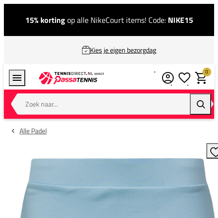
15% korting
op alle NikeCourt items! Code:
NIKE15
Kies je eigen bezorgdag
0
Verlanglijstj
Winkel
Zoek naar...
Zoeke
Alle Padel
T