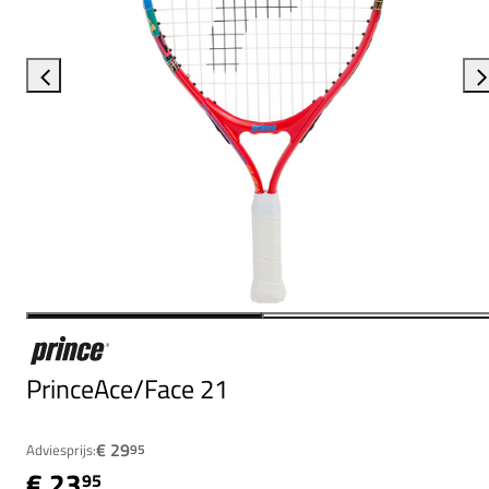
PrinceAce/Face 21
€ 29
Adviesprijs:
95
€ 23
95