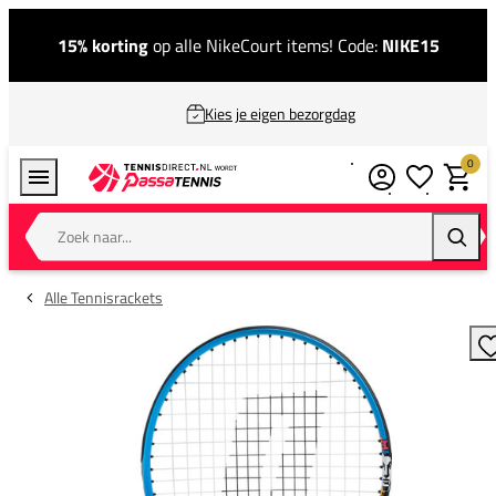
15% korting
op alle NikeCourt items! Code:
NIKE15
Kies je eigen bezorgdag
0
Verlanglijstj
Winkel
Zoek naar...
Zoeke
Alle Tennisrackets
T